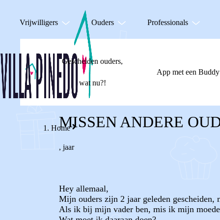
Vrijwilligers
Ouders
Professionals
Gescheiden ouders,
App met een Buddy
wat nu?!
MISSEN ANDERE OU
Home
,
jaar
Hey allemaal,
Mijn ouders zijn 2 jaar geleden gescheiden, 
Als ik bij mijn vader ben, mis ik mijn moed
Wat moet ik daaraan doen?