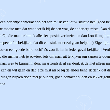
 een berichtje achterlaat op het forum! Ik kan jouw situatie heel goed b
 moeite mee dat wanneer ik bij de een was, de ander erg miste. Aan de e
 Op die manier kon ik alles iets positiever inzien en dan kon ik mijn g
rspectief te bekijken, dat dit een stuk meer zal gaan helpen :) Eigenlijk, 
rs toe en een goede band toch? Zo zou ik het in ieder geval bekijken! Ver
op die manier heb je sowieso iets om naar uit te kijken om samen te doe
maal weg te kunnen halen, maar zoals ik al zei denk ik dat het alleen ma
 kan en wil gaan en dat je ze mist als je bij de ander bent. Ik denk dat di
ke dingen blijven doen met je ouders, goed contact houden en lekker g
lena