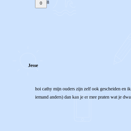
8
0
STEL JE EIGEN VRAAG
REACTIES (
8
)
Jesse
hoi cathy mijn ouders zijn zelf ook gescheiden en ik
iemand anders) dan kan je er mee praten wat je dwars