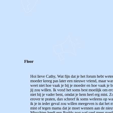
0
0
Reageer
Floor
Hoi lieve Cathy, Wat fijn dat je het forum hebt wet
moeder kreeg pas later een nieuwe vriend, maar was 
weet niet hoe vaak je bij je moeder en hoe vaak je bi
jij zou willen. Ik vond het soms best moeilijk om ero
niet bij je vader bent, omdat je hem heel erg mist. 
erover te praten, dan schreef ik soms weleens op wat
ik je in ieder geval zou willen meegeven is dat het
mist of tegen mama dat je moet wennen aan de nieuwe 
Misschien heeft een Buddy nog wel veel meer goede 