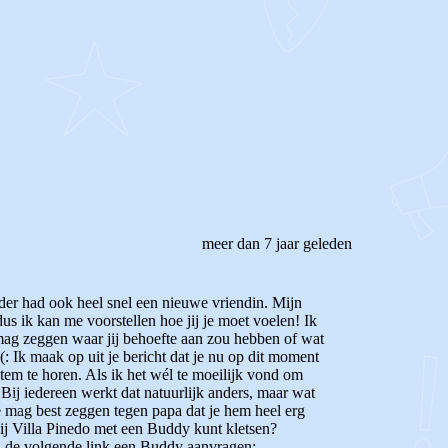
meer dan 7 jaar geleden
ader had ook heel snel een nieuwe vriendin. Mijn
us ik kan me voorstellen hoe jij je moet voelen! Ik
rs mag zeggen waar jij behoefte aan zou hebben of wat
(: Ik maak op uit je bericht dat je nu op dit moment
stem te horen. Als ik het wél te moeilijk vond om
 Bij iedereen werkt dat natuurlijk anders, maar wat
Je mag best zeggen tegen papa dat je hem heel erg
bij Villa Pinedo met een Buddy kunt kletsen?
ia de volgende link een Buddy aanvragen: