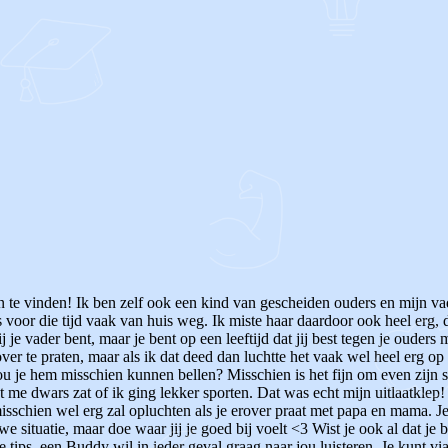
en te vinden! Ik ben zelf ook een kind van gescheiden ouders en mijn v
voor die tijd vaak van huis weg. Ik miste haar daardoor ook heel erg, d
j je vader bent, maar je bent op een leeftijd dat jij best tegen je oude
ver te praten, maar als ik dat deed dan luchtte het vaak wel heel erg op 
Zou je hem misschien kunnen bellen? Misschien is het fijn om even zijn 
 me dwars zat of ik ging lekker sporten. Dat was echt mijn uitlaatklep!
 misschien wel erg zal opluchten als je erover praat met papa en mama. 
situatie, maar doe waar jij je goed bij voelt <3 Wist je ook al dat je 
tips, een Buddy wil in ieder geval graag naar jou luisteren. Je kunt v