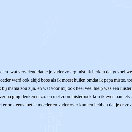
delen. wat vervelend dat je je vader zo erg mist. ik herken dat gevoel we
 moeder werd ook altijd boos als ik moest huilen omdat ik papa mistte.
bij mama zou zijn. en wat voor mij ook heel veel hielp was een luisterb
over na ging denken enzo. en met zoon luisterboek kon ik even aan iets 
 het er ook eens met je moeder en vader over kunnen hebben dat je er zo