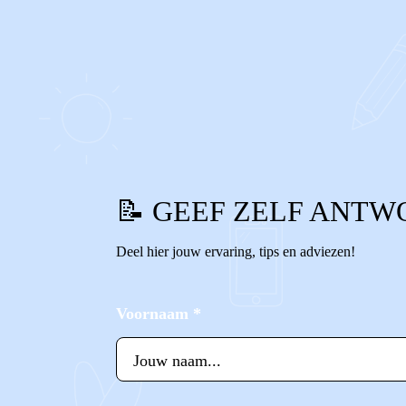
0
0
Reageer
📝 GEEF ZELF ANTW
Deel hier jouw ervaring, tips en adviezen!
Voornaam
*