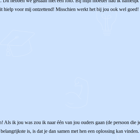
 Dit hebben we gedaan met een foto. Bij mijn moeder had ik namelijk ee
Dit hielp voor mij ontzettend! Misschien werkt het bij jou ook wel goed! 
! Als ik jou was zou ik naar één van jou ouders gaan (de persoon die je 
t belangrijkste is, is dat je dan samen met hen een oplossing kan vinde