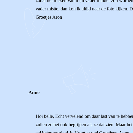
zodat het missen van mijn vader minder zou worden.
vader mistte, dan kon ik altijd naar de foto kijken. 
Groetjes Aron
0
0
Reageer
Anne
Hoi belle, Echt vervelend om daar last van te hebben
zullen ze het ook begrijpen als ze dat zien. Maar he
zal beter worden! Je Komt er wel Groetjess, Anne