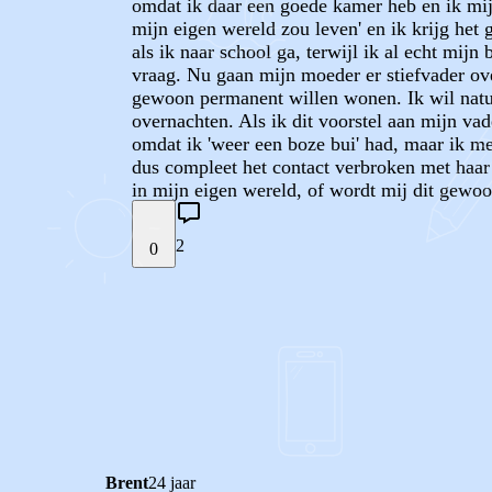
omdat ik daar een goede kamer heb en ik mij 
mijn eigen wereld zou leven' en ik krijg het 
als ik naar school ga, terwijl ik al echt mijn
vraag. Nu gaan mijn moeder er stiefvader ove
gewoon permanent willen wonen. Ik wil natuu
overnachten. Als ik dit voorstel aan mijn vad
omdat ik 'weer een boze bui' had, maar ik mee
dus compleet het contact verbroken met haar 
in mijn eigen wereld, of wordt mij dit gewo
2
0
STEL JE EIGEN VRAAG
REACTIES (
2
)
Brent
24 jaar