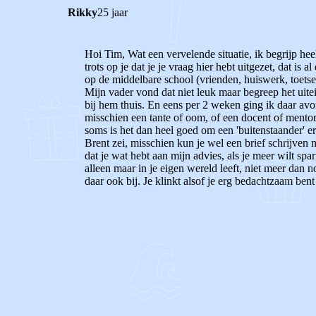
Rikky
25 jaar
Hoi Tim, Wat een vervelende situatie, ik begrijp heel
trots op je dat je je vraag hier hebt uitgezet, dat is 
op de middelbare school (vrienden, huiswerk, toets
Mijn vader vond dat niet leuk maar begreep het uitei
bij hem thuis. En eens per 2 weken ging ik daar avo
misschien een tante of oom, of een docent of mentor
soms is het dan heel goed om een 'buitenstaander' er
Brent zei, misschien kun je wel een brief schrijven
dat je wat hebt aan mijn advies, als je meer wilt spar
alleen maar in je eigen wereld leeft, niet meer dan no
daar ook bij. Je klinkt alsof je erg bedachtzaam ben
0
0
Reageer