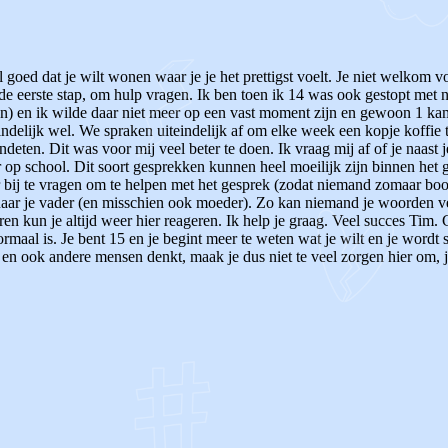
 goed dat je wilt wonen waar je je het prettigst voelt. Je niet welkom vo
al de eerste stap, om hulp vragen.
Ik ben toen ik 14 was ook gestopt met n
en) en ik wilde daar niet meer op een vast moment zijn en gewoon 1 ka
ndelijk wel. We spraken uiteindelijk af om elke week een kopje koffie t
ndeten. Dit was voor mij veel beter te doen.
Ik vraag mij af of je naas
 op school. Dit soort gesprekken kunnen heel moeilijk zijn binnen het g
 bij te vragen om te helpen met het gesprek (zodat niemand zomaar boos 
 naar je vader (en misschien ook moeder). Zo kan niemand je woorden ve
ren kun je altijd weer hier reageren. Ik help je graag. Veel succes Tim. 
rmaal is. Je bent 15 en je begint meer te weten wat je wilt en je wordt s
t en ook andere mensen denkt, maak je dus niet te veel zorgen hier om, j