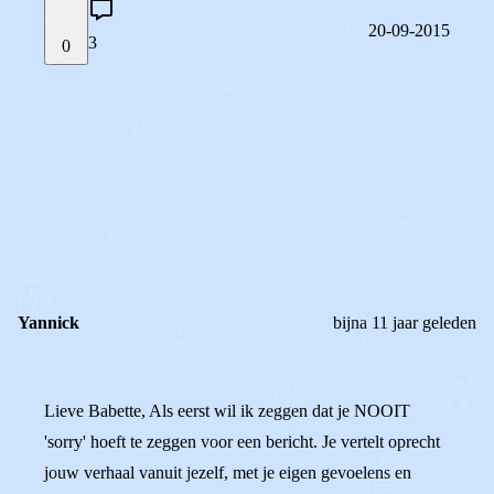
20-09-2015
3
0
STEL JE EIGEN VRAAG
OF
REAGEER OP DIT BERICHT
REACTIES (
3
)
Yannick
bijna 11 jaar geleden
Lieve Babette, Als eerst wil ik zeggen dat je NOOIT
'sorry' hoeft te zeggen voor een bericht. Je vertelt oprecht
jouw verhaal vanuit jezelf, met je eigen gevoelens en