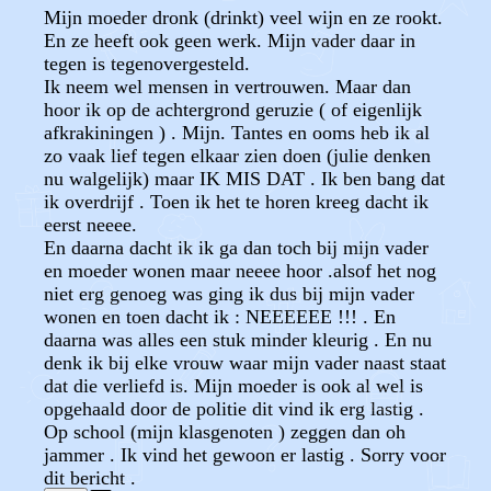
Mijn moeder dronk (drinkt) veel wijn en ze rookt.
En ze heeft ook geen werk. Mijn vader daar in
tegen is tegenovergesteld.
Ik neem wel mensen in vertrouwen. Maar dan
hoor ik op de achtergrond geruzie ( of eigenlijk
afkrakiningen ) . Mijn. Tantes en ooms heb ik al
zo vaak lief tegen elkaar zien doen (julie denken
nu walgelijk) maar IK MIS DAT . Ik ben bang dat
ik overdrijf . Toen ik het te horen kreeg dacht ik
eerst neeee.
En daarna dacht ik ik ga dan toch bij mijn vader
en moeder wonen maar neeee hoor .alsof het nog
niet erg genoeg was ging ik dus bij mijn vader
wonen en toen dacht ik : NEEEEEE !!! . En
daarna was alles een stuk minder kleurig . En nu
denk ik bij elke vrouw waar mijn vader naast staat
dat die verliefd is. Mijn moeder is ook al wel is
opgehaald door de politie dit vind ik erg lastig .
Op school (mijn klasgenoten ) zeggen dan oh
jammer . Ik vind het gewoon er lastig . Sorry voor
dit bericht .