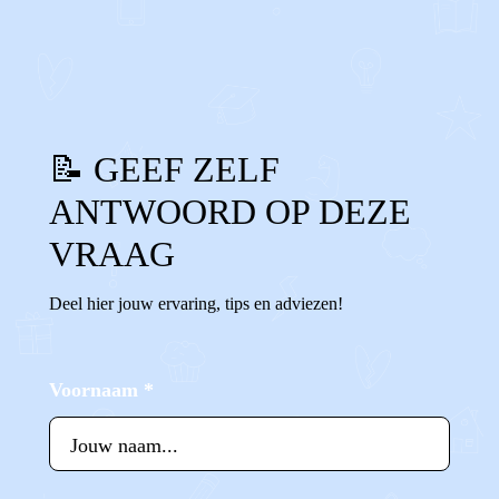
0
0
Reageer
📝 GEEF ZELF
ANTWOORD OP DEZE
VRAAG
Deel hier jouw ervaring, tips en adviezen!
Voornaam
*