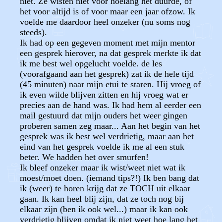
niet. Ze wisten niet voor hoelang het duurde, of
het voor altijd is of voor maar een jaar ofzow. Ik
voelde me daardoor heel onzeker (nu soms nog
steeds).
Ik had op een gegeven moment met mijn mentor
een gesprek hierover, na dat gesprek merkte ik dat
ik me best wel opgelucht voelde. de les
(voorafgaand aan het gesprek) zat ik de hele tijd
(45 minuten) naar mijn etui te staren. Hij vroeg of
ik even wilde blijven zitten en hij vroeg wat er
precies aan de hand was. Ik had hem al eerder een
mail gestuurd dat mijn ouders het weer gingen
proberen samen zeg maar... Aan het begin van het
gesprek was ik best wel verdrietig, maar aan het
eind van het gesprek voelde ik me al een stuk
beter. We hadden het over smurfen!
Ik bleef onzeker maar ik wist/weet niet wat ik
moest/moet doen. (iemand tips?!) Ik ben bang dat
ik (weer) te horen krijg dat ze TOCH uit elkaar
gaan. Ik kan heel blij zijn, dat ze toch nog bij
elkaar zijn (ben ik ook wel...) maar ik kan ook
verdrietig blijven omdat ik niet weet hoe lang het