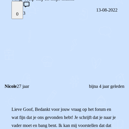
13-08-2022
3
0
STEL JE EIGEN VRAAG
OF
REAGEER OP DIT BERICHT
REACTIES (
3
)
Nicole
27 jaar
bijna 4 jaar geleden
Lieve Goof, Bedankt voor jouw vraag op het forum en
wat fijn dat je ons gevonden hebt! Je schrijft dat je naar je
vader moet en bang bent. Ik kan mij voorstellen dat dat