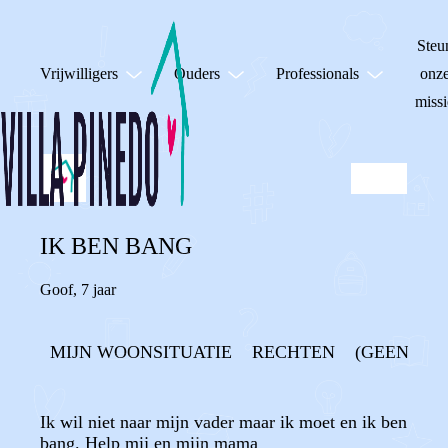
Steu
Vrijwilligers
Ouders
Professionals
onz
missi
IK BEN BANG
Goof
,
7 jaar
MIJN WOONSITUATIE
RECHTEN
(GEEN) C
Ik wil niet naar mijn vader maar ik moet en ik ben
bang. Help mij en mijn mama