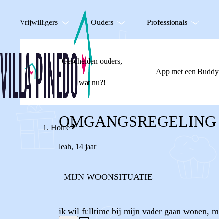
Vrijwilligers
Ouders
Professionals
Gescheiden ouders,
App met een Buddy
wat nu?!
OMGANGSREGELING
Home
leah
,
14 jaar
MIJN WOONSITUATIE
ik wil fulltime bij mijn vader gaan wonen, m