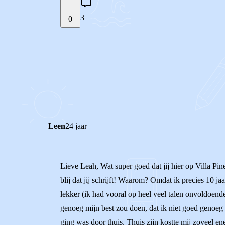
3
0
STEL JE EIGEN VRAAG
REACTIES (
3
)
Leen
24 jaar
Lieve Leah, Wat super goed dat jij hier op Villa Pine
blij dat jij schrijft! Waarom? Omdat ik precies 10 j
lekker (ik had vooral op heel veel talen onvoldoende
genoeg mijn best zou doen, dat ik niet goed genoeg 
ging was door thuis. Thuis zijn kostte mij zoveel en