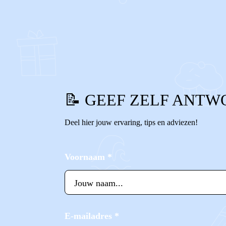
0
0
Reageer
📝 GEEF ZELF ANTW
Deel hier jouw ervaring, tips en adviezen!
Voornaam
*
E-mailadres
*