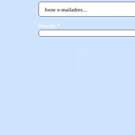
Reactie
*