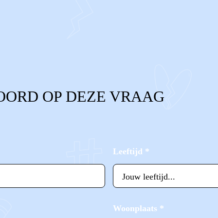
OORD OP DEZE VRAAG
Leeftijd
*
Woonplaats
*