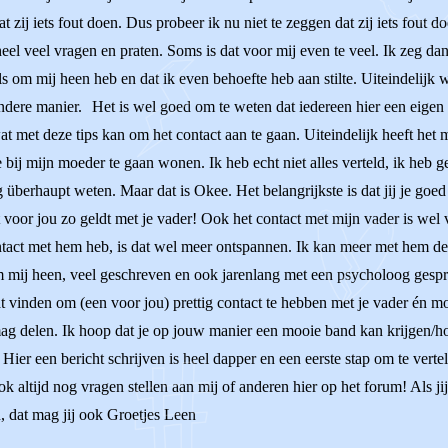
 zij iets fout doen. Dus probeer ik nu niet te zeggen dat zij iets fout d
el veel vragen en praten. Soms is dat voor mij even te veel. Ik zeg dan 
kels om mij heen heb en dat ik even behoefte heb aan stilte. Uiteindelijk
zondere manier. Het is wel goed om te weten dat iedereen hier een eigen
at met deze tips kan om het contact aan te gaan. Uiteindelijk heeft het 
me bij mijn moeder te gaan wonen. Ik heb echt niet alles verteld, ik h
überhaupt weten. Maar dat is Okee. Het belangrijkste is dat jij je goed v
voor jou zo geldt met je vader! Ook het contact met mijn vader is wel 
contact met hem heb, is dat wel meer ontspannen. Ik kan meer met hem d
 mij heen, veel geschreven en ook jarenlang met een psycholoog gesproke
t vinden om (een voor jou) prettig contact te hebben met je vader én m
mag delen. Ik hoop dat je op jouw manier een mooie band kan krijgen/ho
 Hier een bericht schrijven is heel dapper en een eerste stap om te verte
ltijd nog vragen stellen aan mij of anderen hier op het forum! Als jij r
en, dat mag jij ook Groetjes Leen