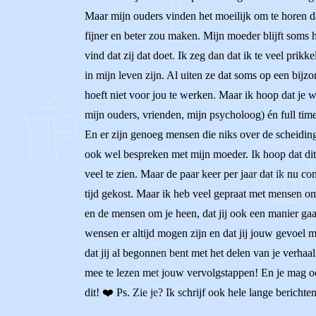
Maar mijn ouders vinden het moeilijk om te horen dat
fijner en beter zou maken. Mijn moeder blijft soms he
vind dat zij dat doet. Ik zeg dan dat ik te veel prik
in mijn leven zijn. Al uiten ze dat soms op een bij
hoeft niet voor jou te werken. Maar ik hoop dat je w
mijn ouders, vrienden, mijn psycholoog) én full ti
En er zijn genoeg mensen die niks over de scheiding 
ook wel bespreken met mijn moeder. Ik hoop dat dit 
veel te zien. Maar de paar keer per jaar dat ik nu 
tijd gekost. Maar ik heb veel gepraat met mensen om
en de mensen om je heen, dat jij ook een manier gaa
wensen er altijd mogen zijn en dat jij jouw gevoel 
dat jij al begonnen bent met het delen van je verhaal
mee te lezen met jouw vervolgstappen! En je mag ook a
dit! ❤️ Ps. Zie je? Ik schrijf ook hele lange bericht