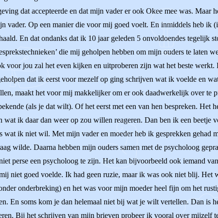
ing dat accepteerde en dat mijn vader er ook Okee mee was. Maar het i
jn vader. Op een manier die voor mij goed voelt. En inmiddels heb ik (
aald. En dat ondanks dat ik 10 jaar geleden 5 onvoldoendes tegelijk sto
gesprekstechnieken’ die mij geholpen hebben om mijn ouders te laten wete
 voor jou zal het even kijken en uitproberen zijn wat het beste werkt. 
geholpen dat ik eerst voor mezelf op ging schrijven wat ik voelde en wa
llen, maakt het voor mij makkelijker om er ook daadwerkelijk over te pr
ekende (als je dat wilt). Of het eerst met een van hen bespreken. Het h
en wat ik daar dan weer op zou willen reageren. Dan ben ik een beetje v
s wat ik niet wil. Met mijn vader en moeder heb ik gesprekken gehad m
 graag wilde. Daarna hebben mijn ouders samen met de psycholoog gepr
niet perse een psycholoog te zijn. Het kan bijvoorbeeld ook iemand van 
mij niet goed voelde. Ik had geen ruzie, maar ik was ook niet blij. Het
(zonder onderbreking) en het was voor mijn moeder heel fijn om het rusti
. En soms kom je dan helemaal niet bij wat je wilt vertellen. Dan is he
ren. Bij het schrijven van mijn brieven probeer ik vooral over mijzelf t