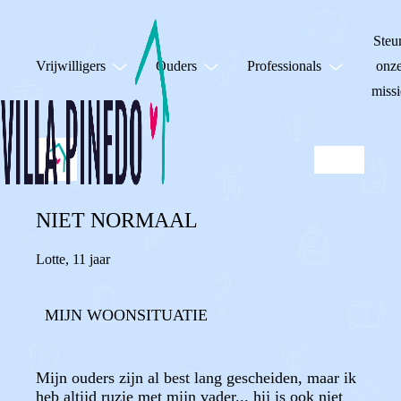
Steu
Vrijwilligers
Ouders
Professionals
onz
missi
NIET NORMAAL
Lotte
,
11 jaar
MIJN WOONSITUATIE
Mijn ouders zijn al best lang gescheiden, maar ik
heb altijd ruzie met mijn vader... hij is ook niet