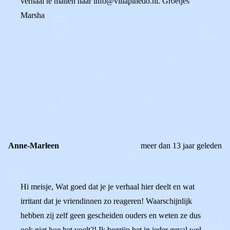
verhaal te mailen naar info@villapinedo.nl. Groetjes
Marsha
0
0
Reageer
Anne-Marleen
meer dan 13 jaar geleden
Hi meisje, Wat goed dat je je verhaal hier deelt en wat
irritant dat je vriendinnen zo reageren! Waarschijnlijk
hebben zij zelf geen gescheiden ouders en weten ze dus
ook niet hoe het voelt?! Ik begrijp het in ieder geval wel.