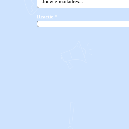
Reactie
*