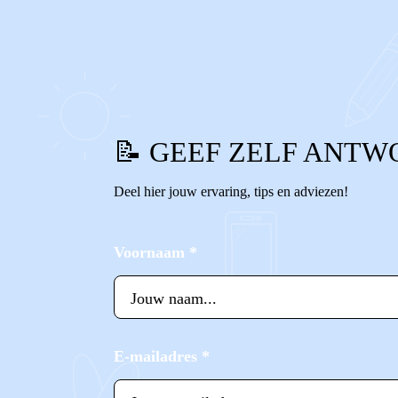
0
1
Reageer
📝 GEEF ZELF ANTW
Deel hier jouw ervaring, tips en adviezen!
Voornaam
*
E-mailadres
*