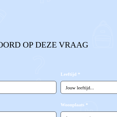
OORD OP DEZE VRAAG
Leeftijd
*
Woonplaats
*