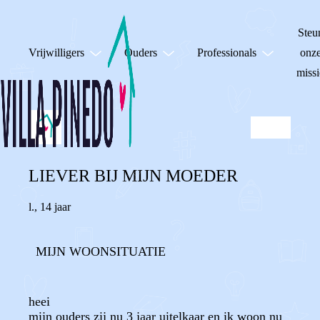
Steu
Vrijwilligers
Ouders
Professionals
onz
missi
LIEVER BIJ MIJN MOEDER
l.
,
14 jaar
MIJN WOONSITUATIE
heei
mijn ouders zij nu 3 jaar uitelkaar en ik woon nu