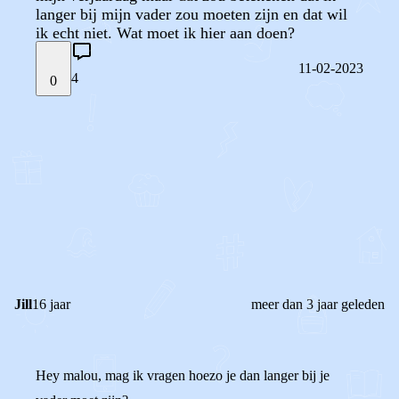
langer bij mijn vader zou moeten zijn en dat wil
ik echt niet. Wat moet ik hier aan doen?
11-02-2023
4
0
STEL JE EIGEN VRAAG
OF
REAGEER OP DIT BERICHT
REACTIES (
4
)
Jill
16 jaar
meer dan 3 jaar geleden
Hey malou, mag ik vragen hoezo je dan langer bij je