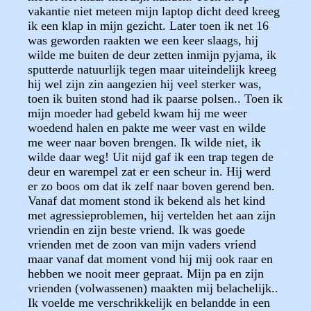
vakantie niet meteen mijn laptop dicht deed kreeg
ik een klap in mijn gezicht. Later toen ik net 16
was geworden raakten we een keer slaags, hij
wilde me buiten de deur zetten inmijn pyjama, ik
sputterde natuurlijk tegen maar uiteindelijk kreeg
hij wel zijn zin aangezien hij veel sterker was,
toen ik buiten stond had ik paarse polsen.. Toen ik
mijn moeder had gebeld kwam hij me weer
woedend halen en pakte me weer vast en wilde
me weer naar boven brengen. Ik wilde niet, ik
wilde daar weg! Uit nijd gaf ik een trap tegen de
deur en warempel zat er een scheur in. Hij werd
er zo boos om dat ik zelf naar boven gerend ben.
Vanaf dat moment stond ik bekend als het kind
met agressieproblemen, hij vertelden het aan zijn
vriendin en zijn beste vriend. Ik was goede
vrienden met de zoon van mijn vaders vriend
maar vanaf dat moment vond hij mij ook raar en
hebben we nooit meer gepraat. Mijn pa en zijn
vrienden (volwassenen) maakten mij belachelijk..
Ik voelde me verschrikkelijk en belandde in een