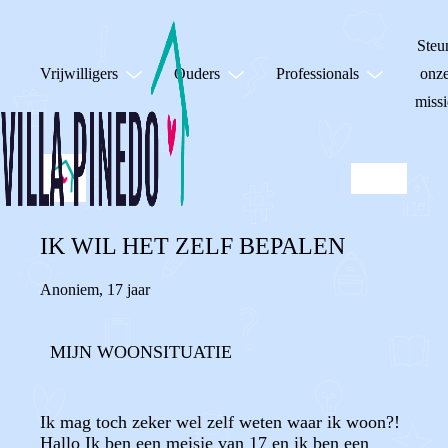
Steu
Vrijwilligers
Ouders
Professionals
onz
missi
IK WIL HET ZELF BEPALEN
Anoniem
,
17 jaar
MIJN WOONSITUATIE
Ik mag toch zeker wel zelf weten waar ik woon?!
Hallo Ik ben een meisje van 17 en ik ben een