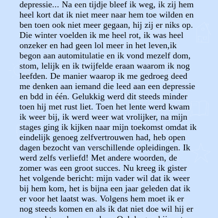
depressie... Na een tijdje bleef ik weg, ik zij hem
heel kort dat ik niet meer naar hem toe wilden en
ben toen ook niet meer gegaan, hij zij er niks op.
Die winter voelden ik me heel rot, ik was heel
onzeker en had geen lol meer in het leven,ik
begon aan automitulatie en ik vond mezelf dom,
stom, lelijk en ik twijfelde eraan waarom ik nog
leefden. De manier waarop ik me gedroeg deed
me denken aan iemand die leed aan een depressie
en bdd in één. Gelukkig werd dit steeds minder
toen hij met rust liet. Toen het lente werd kwam
ik weer bij, ik werd weer wat vrolijker, na mijn
stages ging ik kijken naar mijn toekomst omdat ik
eindelijk genoeg zelfvertrouwen had, heb open
dagen bezocht van verschillende opleidingen. Ik
werd zelfs verliefd! Met andere woorden, de
zomer was een groot succes. Nu kreeg ik gister
het volgende bericht: mijn vader wil dat ik weer
bij hem kom, het is bijna een jaar geleden dat ik
er voor het laatst was. Volgens hem moet ik er
nog steeds komen en als ik dat niet doe wil hij er