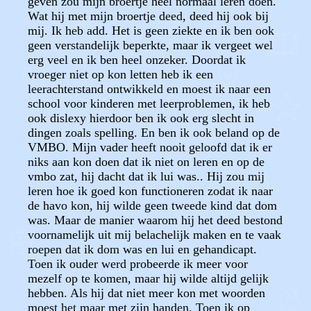
geven zou mijn broertje heel normaal leren doen.
Wat hij met mijn broertje deed, deed hij ook bij
mij. Ik heb add. Het is geen ziekte en ik ben ook
geen verstandelijk beperkte, maar ik vergeet wel
erg veel en ik ben heel onzeker. Doordat ik
vroeger niet op kon letten heb ik een
leerachterstand ontwikkeld en moest ik naar een
school voor kinderen met leerproblemen, ik heb
ook dislexy hierdoor ben ik ook erg slecht in
dingen zoals spelling. En ben ik ook beland op de
VMBO. Mijn vader heeft nooit geloofd dat ik er
niks aan kon doen dat ik niet on leren en op de
vmbo zat, hij dacht dat ik lui was.. Hij zou mij
leren hoe ik goed kon functioneren zodat ik naar
de havo kon, hij wilde geen tweede kind dat dom
was. Maar de manier waarom hij het deed bestond
voornamelijk uit mij belachelijk maken en te vaak
roepen dat ik dom was en lui en gehandicapt.
Toen ik ouder werd probeerde ik meer voor
mezelf op te komen, maar hij wilde altijd gelijk
hebben. Als hij dat niet meer kon met woorden
moest het maar met zijn handen. Toen ik op