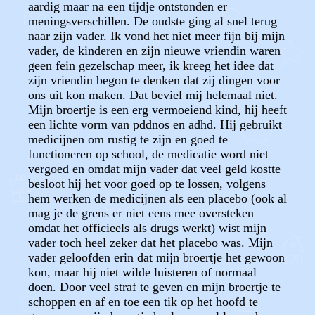
aardig maar na een tijdje ontstonden er
meningsverschillen. De oudste ging al snel terug
naar zijn vader. Ik vond het niet meer fijn bij mijn
vader, de kinderen en zijn nieuwe vriendin waren
geen fein gezelschap meer, ik kreeg het idee dat
zijn vriendin begon te denken dat zij dingen voor
ons uit kon maken. Dat beviel mij helemaal niet.
Mijn broertje is een erg vermoeiend kind, hij heeft
een lichte vorm van pddnos en adhd. Hij gebruikt
medicijnen om rustig te zijn en goed te
functioneren op school, de medicatie word niet
vergoed en omdat mijn vader dat veel geld kostte
besloot hij het voor goed op te lossen, volgens
hem werken de medicijnen als een placebo (ook al
mag je de grens er niet eens mee oversteken
omdat het officieels als drugs werkt) wist mijn
vader toch heel zeker dat het placebo was. Mijn
vader geloofden erin dat mijn broertje het gewoon
kon, maar hij niet wilde luisteren of normaal
doen. Door veel straf te geven en mijn broertje te
schoppen en af en toe een tik op het hoofd te