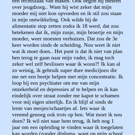
een rechtszaak van maken. Ook begon hij meteen
over jeugdzorg.. Want hij wist zeker dat mijn
moeder mij niet kon opvoeden en ik stil zou staan
in mijn ontwikkeling. Ook wilde hij de
alimentatie stop zetten zodra ik 18 werd, dat zou
betekenen dat ik, mijn zusje, mijn broertje en mijn
moeder, weer moesten verhuizen. Dat zou de 3e
keer worden sinds de scheiding. Nou weet ik niet
wat ik moet doen.. Het punt is dat ik niet van plan
ben terug te gaan naar mijn vader, ik mag toch
zeker wel zelf beslissen waar ik woon?! Ik kan al
zo weinig, ik gebruik super dure medicijnen die
me net een beetje helpen met mijn concentratie. Ik
loop bij een psychiater om me van mijn
onzekerheid en depressies af te helpen en ik kan
eindelijk over straat zonder me kapot te schamen
voor mij eigen uiterlijk. En ik blijf al sinds de
lente van mesjes/schaartjes af. Iets waar ik
vreemd genoeg ook trots op ben. Wat moet ik nou
doen? Ik wil niet naar hem terug, ik heb nog 1
jaar om een opleiding te vinden waar ik toegelaten
kan worden (zonder diploma, want op mijn school