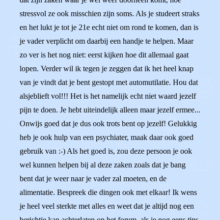
stressvol ze ook misschien zijn soms. Als je studeert straks
en het lukt je tot je 21e echt niet om rond te komen, dan is
je vader verplicht om daarbij een handje te helpen. Maar
zo ver is het nog niet: eerst kijken hoe dit allemaal gaat
lopen. Verder wil ik tegen je zeggen dat ik het heel knap
van je vindt dat je bent gestopt met automutilatie. Hou dat
alsjeblieft vol!!! Het is het namelijk echt niet waard jezelf
pijn te doen. Je hebt uiteindelijk alleen maar jezelf ermee...
Onwijs goed dat je dus ook trots bent op jezelf! Gelukkig
heb je ook hulp van een psychiater, maak daar ook goed
gebruik van :-) Als het goed is, zou deze persoon je ook
wel kunnen helpen bij al deze zaken zoals dat je bang
bent dat je weer naar je vader zal moeten, en de
alimentatie. Bespreek die dingen ook met elkaar! Ik wens
je heel veel sterkte met alles en weet dat je altijd nog een
berichtje kan achterlaten op het forum, als je nog eens tips