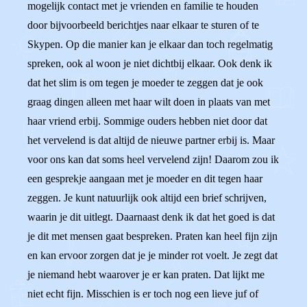
mogelijk contact met je vrienden en familie te houden
door bijvoorbeeld berichtjes naar elkaar te sturen of te
Skypen. Op die manier kan je elkaar dan toch regelmatig
spreken, ook al woon je niet dichtbij elkaar. Ook denk ik
dat het slim is om tegen je moeder te zeggen dat je ook
graag dingen alleen met haar wilt doen in plaats van met
haar vriend erbij. Sommige ouders hebben niet door dat
het vervelend is dat altijd de nieuwe partner erbij is. Maar
voor ons kan dat soms heel vervelend zijn! Daarom zou ik
een gesprekje aangaan met je moeder en dit tegen haar
zeggen. Je kunt natuurlijk ook altijd een brief schrijven,
waarin je dit uitlegt. Daarnaast denk ik dat het goed is dat
je dit met mensen gaat bespreken. Praten kan heel fijn zijn
en kan ervoor zorgen dat je je minder rot voelt. Je zegt dat
je niemand hebt waarover je er kan praten. Dat lijkt me
niet echt fijn. Misschien is er toch nog een lieve juf of