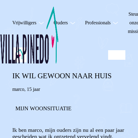
Steu
Vrijwilligers
Ouders
Professionals
onz
missi
IK WIL GEWOON NAAR HUIS
marco
,
15 jaar
MIJN WOONSITUATIE
Ik ben marco, mijn ouders zijn nu al een paar jaar
gescheiden wat ik ontzetend vervelend vindt.