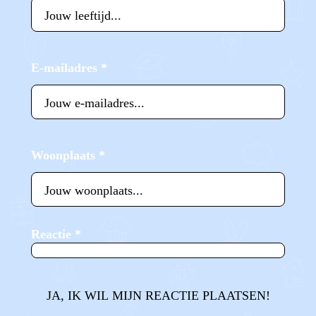
E-mailadres
*
Woonplaats
*
Reactie
*
JA, IK WIL MIJN REACTIE PLAATSEN!