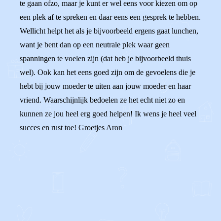
te gaan ofzo, maar je kunt er wel eens voor kiezen om op
een plek af te spreken en daar eens een gesprek te hebben.
Wellicht helpt het als je bijvoorbeeld ergens gaat lunchen,
want je bent dan op een neutrale plek waar geen
spanningen te voelen zijn (dat heb je bijvoorbeeld thuis
wel). Ook kan het eens goed zijn om de gevoelens die je
hebt bij jouw moeder te uiten aan jouw moeder en haar
vriend. Waarschijnlijk bedoelen ze het echt niet zo en
kunnen ze jou heel erg goed helpen! Ik wens je heel veel
succes en rust toe! Groetjes Aron
0
0
Reageer