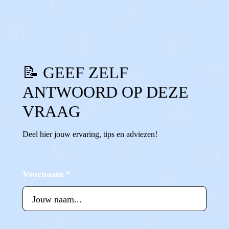
0
0
Reageer
📝 GEEF ZELF
ANTWOORD OP DEZE
VRAAG
Deel hier jouw ervaring, tips en adviezen!
Voornaam
*