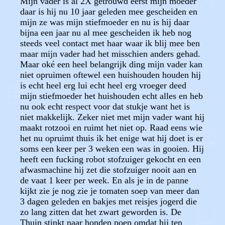
Mijn vader is al 2X getrouwd eerst mijn moeder
daar is hij nu 10 jaar geleden mee gescheiden en
mijn ze was mijn stiefmoeder en nu is hij daar
bijna een jaar nu al mee gescheiden ik heb nog
steeds veel contact met haar waar ik blij mee ben
maar mijn vader had het misschien anders gehad.
Maar oké een heel belangrijk ding mijn vader kan
niet opruimen oftewel een huishouden houden hij
is echt heel erg lui echt heel erg vroeger deed
mijn stiefmoeder het huishouden echt alles en heb
nu ook echt respect voor dat stukje want het is
niet makkelijk. Zeker niet met mijn vader want hij
maakt rotzooi en ruimt het niet op. Raad eens wie
het nu opruimt thuis ik het enige wat hij doet is er
soms een keer per 3 weken een was in gooien. Hij
heeft een fucking robot stofzuiger gekocht en een
afwasmachine hij zet die stofzuiger nooit aan en
de vaat 1 keer per week. En als je in de panne
kijkt zie je nog zie je tomaten soep van meer dan
3 dagen geleden en bakjes met reisjes jogerd die
zo lang zitten dat het zwart geworden is. De
Thuin stinkt naar honden poep omdat hij ten