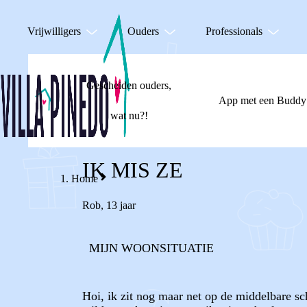
Vrijwilligers
Ouders
Professionals
Gescheiden ouders,
App met een Buddy
wat nu?!
IK MIS ZE
Home
Rob
,
13 jaar
MIJN WOONSITUATIE
Hoi, ik zit nog maar net op de middelbare sc