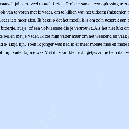
 waarschijnlijk zo veel mogelijk zien. Probeer samen een oplossing te zo
t ook van te voren met je vader, om te kijken wat het uitkomt (misschien 
ader iets meer zien. Ik begrijp dat het moeilijk is om zo'n gesprek aan t
roertje, zusje, of een volwassene die je vertrouwt..Als het niet lukt omd
e bellen met je vader. Ik zie mijn vader maar om het weekend en vaak
d ik altijd fijn. Toen ik jonger was had ik er meer moeite mee en miste
f mijn vader bij me was.Met dit soort kleine dingetjes zul je hem dan w