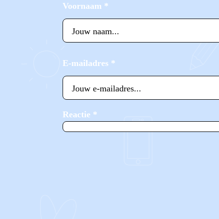
Voornaam
*
E-mailadres
*
Reactie
*