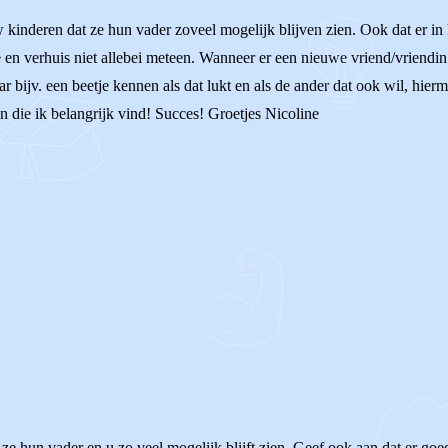
 kinderen dat ze hun vader zoveel mogelijk blijven zien. Ook dat er in
 en verhuis niet allebei meteen. Wanneer er een nieuwe vriend/vriendin
r bijv. een beetje kennen als dat lukt en als de ander dat ook wil, hie
n die ik belangrijk vind! Succes! Groetjes Nicoline
dat ze hun vader en u zo veel mogelijk blijft zien. Geef ook aan dat e