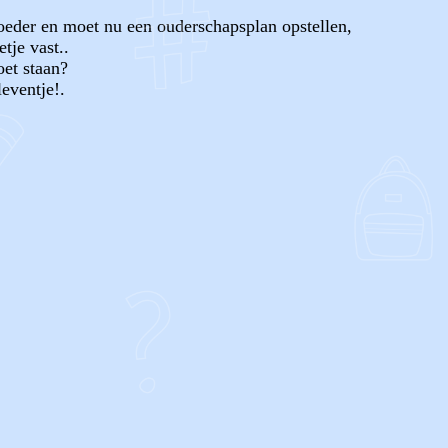
moeder en moet nu een ouderschapsplan opstellen,
tje vast..
et staan?
eventje!.
OF