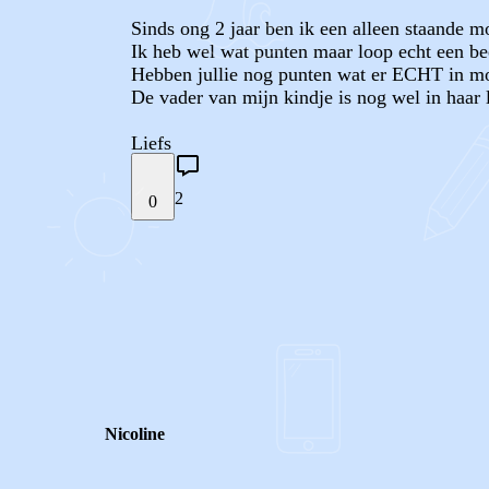
Sinds ong 2 jaar ben ik een alleen staande 
Ik heb wel wat punten maar loop echt een bee
Hebben jullie nog punten wat er ECHT in mo
De vader van mijn kindje is nog wel in haar l
Liefs
2
0
STEL JE EIGEN VRAAG
REACTIES (
2
)
Nicoline