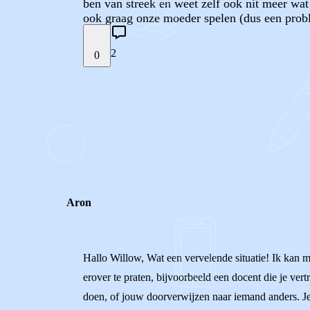
ben van streek en weet zelf ook nit meer wat 
ook graag onze moeder spelen (dus een probl
2
0
STEL JE EIGEN VRAAG
REACTIES (
2
)
Aron
Hallo Willow, Wat een vervelende situatie! Ik kan m
erover te praten, bijvoorbeeld een docent die je ver
doen, of jouw doorverwijzen naar iemand anders. Je