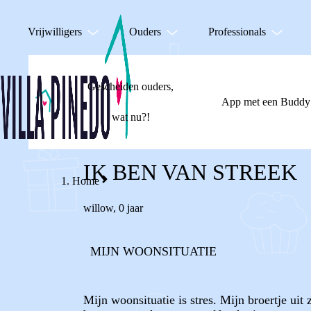
Vrijwilligers
Ouders
Professionals
Gescheiden ouders,
App met een Buddy
wat nu?!
IK BEN VAN STREEK
Home
willow
,
0 jaar
MIJN WOONSITUATIE
Mijn woonsituatie is stres. Mijn broertje ui