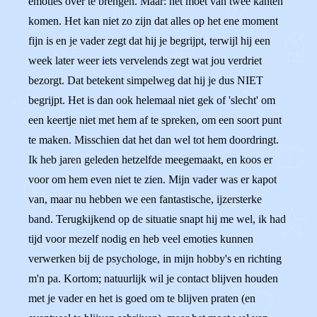
emoties over te brengen. Maar: het moet van twee kanten
komen. Het kan niet zo zijn dat alles op het ene moment
fijn is en je vader zegt dat hij je begrijpt, terwijl hij een
week later weer iets vervelends zegt wat jou verdriet
bezorgt. Dat betekent simpelweg dat hij je dus NIET
begrijpt. Het is dan ook helemaal niet gek of 'slecht' om
een keertje niet met hem af te spreken, om een soort punt
te maken. Misschien dat het dan wel tot hem doordringt.
Ik heb jaren geleden hetzelfde meegemaakt, en koos er
voor om hem even niet te zien. Mijn vader was er kapot
van, maar nu hebben we een fantastische, ijzersterke
band. Terugkijkend op de situatie snapt hij me wel, ik had
tijd voor mezelf nodig en heb veel emoties kunnen
verwerken bij de psychologe, in mijn hobby's en richting
m'n pa. Kortom; natuurlijk wil je contact blijven houden
met je vader en het is goed om te blijven praten (en