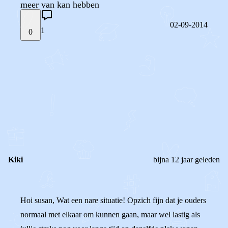
meer van kan hebben
02-09-2014
1
0
STEL JE EIGEN VRAAG
OF
REAGEER OP DIT BERICHT
REACTIES (
1
)
Kiki
bijna 12 jaar geleden
Hoi susan, Wat een nare situatie! Opzich fijn dat je ouders
normaal met elkaar om kunnen gaan, maar wel lastig als