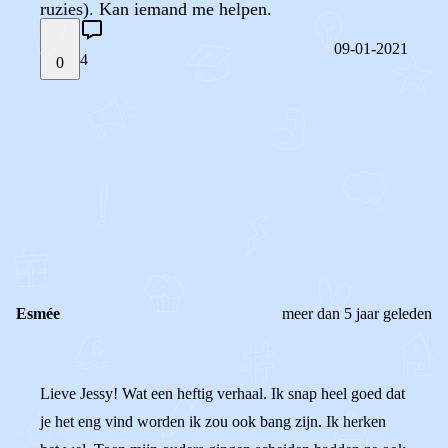
ruzies). Kan iemand me helpen.
09-01-2021
4
0
STEL JE EIGEN VRAAG
OF
REAGEER OP DIT BERICHT
REACTIES (
4
)
Esmée
meer dan 5 jaar geleden
Lieve Jessy! Wat een heftig verhaal. Ik snap heel goed dat
je het eng vind worden ik zou ook bang zijn. Ik herken