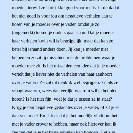
moeder, terwijl ze hartstikke goed voor me is. Ik denk dat
het niet goed is voor jou om negatieve verhalen aan te
horen van je moeder over je vader, omdat je zo
(ongemerkt) tussen je ouders gaat staan. Dat je moeder
haar verhalen kwijt wil is begrijpelijk, maar dat kan ze
beter bij iemand anders doen. Jij kan je moeder niet
helpen en zo zit jij misschien met de problemen waar je
moeder mee zit. Is het misschien een idee dat je je moeder
vertelt dat je liever niet de verhalen van haar aanhoort
over je vader? Ze zal dit denk ik wel begrijpen. En als ze
vraagt waarom, wees dan eerlijk, waarom wil je het niet
horen? Is het niet fijn, voel je dat je tussen ze in staat?
Krijg je dan negatieve gedachtes over je vader, of zit je er
dan veel mee? En ik lees dat je het moeilijk vindt om het
met je vader erover te hebben, maar ook hierover kan ik
zeggen dat je je het beste erbuiten kan houden. Het zijn