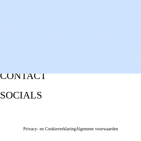
CONTACT
SOCIALS
Privacy- en Cookieverklaring
Algemene voorwaarden