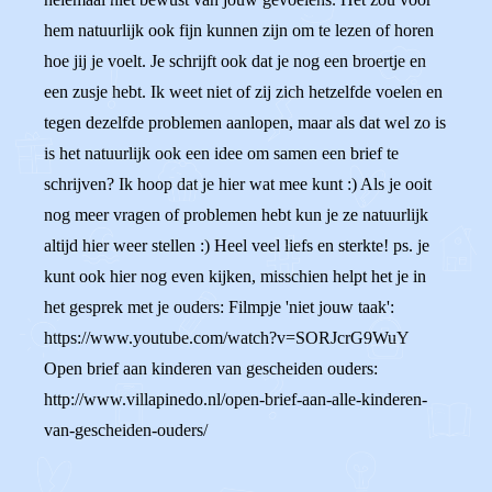
hem natuurlijk ook fijn kunnen zijn om te lezen of horen
hoe jij je voelt. Je schrijft ook dat je nog een broertje en
een zusje hebt. Ik weet niet of zij zich hetzelfde voelen en
tegen dezelfde problemen aanlopen, maar als dat wel zo is
is het natuurlijk ook een idee om samen een brief te
schrijven? Ik hoop dat je hier wat mee kunt :) Als je ooit
nog meer vragen of problemen hebt kun je ze natuurlijk
altijd hier weer stellen :) Heel veel liefs en sterkte! ps. je
kunt ook hier nog even kijken, misschien helpt het je in
het gesprek met je ouders: Filmpje 'niet jouw taak':
https://www.youtube.com/watch?v=SORJcrG9WuY
Open brief aan kinderen van gescheiden ouders:
http://www.villapinedo.nl/open-brief-aan-alle-kinderen-
van-gescheiden-ouders/