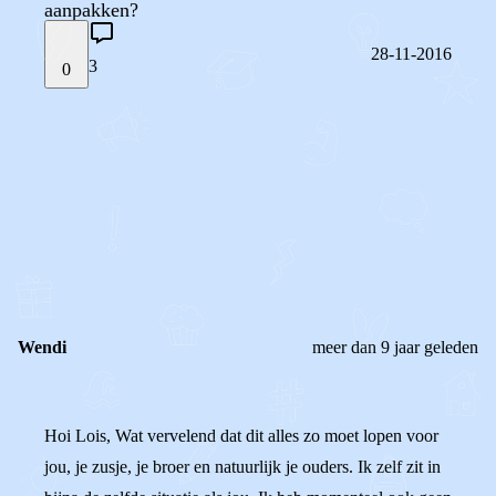
aanpakken?
28-11-2016
3
0
STEL JE EIGEN VRAAG
OF
REAGEER OP DIT BERICHT
REACTIES (
3
)
Wendi
meer dan 9 jaar geleden
Hoi Lois, Wat vervelend dat dit alles zo moet lopen voor
jou, je zusje, je broer en natuurlijk je ouders. Ik zelf zit in