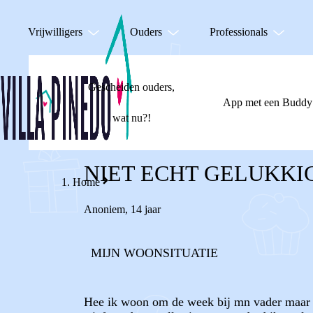
Vrijwilligers
Ouders
Professionals
Gescheiden ouders,
App met een Buddy
wat nu?!
NIET ECHT GELUKKI
Home
Anoniem
,
14 jaar
MIJN WOONSITUATIE
Hee ik woon om de week bij mn vader maar i