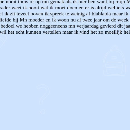
 me nooit thuis of op mn gemak als ik hier ben want bij mijn
ader weet ik nooit wat ik moet doen en er is altijd wel iets 
el ik zit teveel boven ik spreek te weinig af blablabla maar ik
r liefde bij Mn moeder en ik woon nu al twee jaar om de week
ik bedoel we hebben noggeeneens mn verjaardag gevierd dit ja
wil het echt kunnen vertellen maar ik.vind het zo moeilijk help
OF