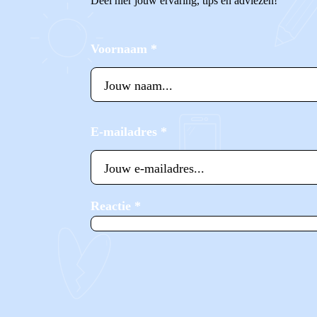
Deel hier jouw ervaring, tips en adviezen!
Voornaam
*
E-mailadres
*
Reactie
*