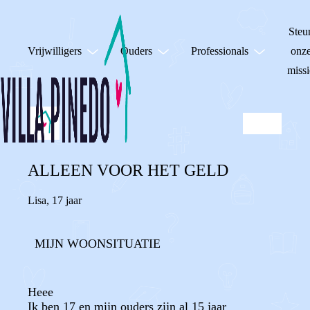
Steu
Vrijwilligers
Ouders
Professionals
onz
missi
ALLEEN VOOR HET GELD
Lisa
,
17 jaar
MIJN WOONSITUATIE
Heee
Ik ben 17 en mijn ouders zijn al 15 jaar