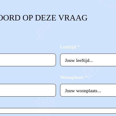
OORD OP DEZE VRAAG
Leeftijd
*
Woonplaats
*