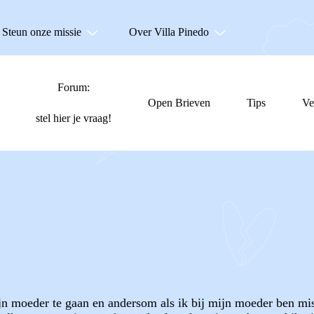
Steun onze missie
Over Villa Pinedo
Forum:
Open Brieven
Tips
Ve
stel hier je vraag!
jn moeder te gaan en andersom als ik bij mijn moeder ben mis 