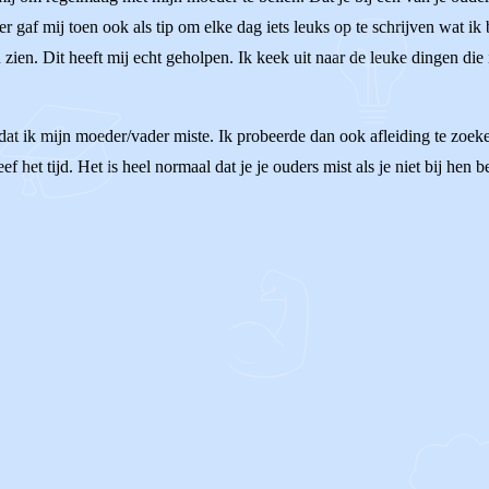
 gaf mij toen ook als tip om elke dag iets leuks op te schrijven wat i
 zien. Dit heeft mij echt geholpen. Ik keek uit naar de leuke dingen di
dat ik mijn moeder/vader miste. Ik probeerde dan ook afleiding te zoeke
f het tijd. Het is heel normaal dat je je ouders mist als je niet bij hen b