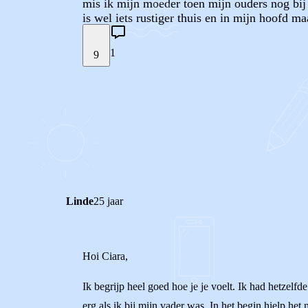
mis ik mijn moeder toen mijn ouders nog bij 
is wel iets rustiger thuis en in mijn hoofd ma
1
9
STEL JE EIGEN VRAAG
REACTIES (
1
)
Linde
25 jaar
Hoi Ciara,
Ik begrijp heel goed hoe je je voelt. Ik had hetzel
erg als ik bij mijn vader was. In het begin hielp het