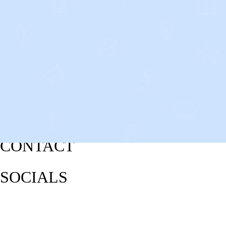
CONTACT
SOCIALS