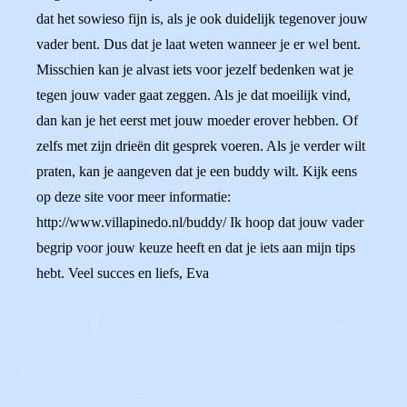
dat het sowieso fijn is, als je ook duidelijk tegenover jouw
vader bent. Dus dat je laat weten wanneer je er wel bent.
Misschien kan je alvast iets voor jezelf bedenken wat je
tegen jouw vader gaat zeggen. Als je dat moeilijk vind,
dan kan je het eerst met jouw moeder erover hebben. Of
zelfs met zijn drieën dit gesprek voeren. Als je verder wilt
praten, kan je aangeven dat je een buddy wilt. Kijk eens
op deze site voor meer informatie:
http://www.villapinedo.nl/buddy/ Ik hoop dat jouw vader
begrip voor jouw keuze heeft en dat je iets aan mijn tips
hebt. Veel succes en liefs, Eva