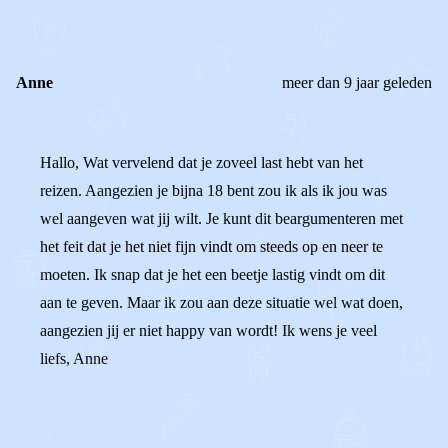
REACTIES (
3
)
Anne
meer dan 9 jaar geleden
Hallo, Wat vervelend dat je zoveel last hebt van het
reizen. Aangezien je bijna 18 bent zou ik als ik jou was
wel aangeven wat jij wilt. Je kunt dit beargumenteren met
het feit dat je het niet fijn vindt om steeds op en neer te
moeten. Ik snap dat je het een beetje lastig vindt om dit
aan te geven. Maar ik zou aan deze situatie wel wat doen,
aangezien jij er niet happy van wordt! Ik wens je veel
liefs, Anne