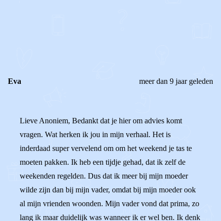
0
0
Reageer
Eva
meer dan 9 jaar geleden
Lieve Anoniem, Bedankt dat je hier om advies komt
vragen. Wat herken ik jou in mijn verhaal. Het is
inderdaad super vervelend om om het weekend je tas te
moeten pakken. Ik heb een tijdje gehad, dat ik zelf de
weekenden regelden. Dus dat ik meer bij mijn moeder
wilde zijn dan bij mijn vader, omdat bij mijn moeder ook
al mijn vrienden woonden. Mijn vader vond dat prima, zo
lang ik maar duidelijk was wanneer ik er wel ben. Ik denk