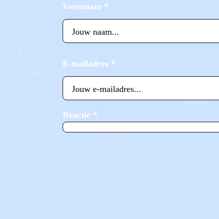
Voornaam
*
E-mailadres
*
Reactie
*