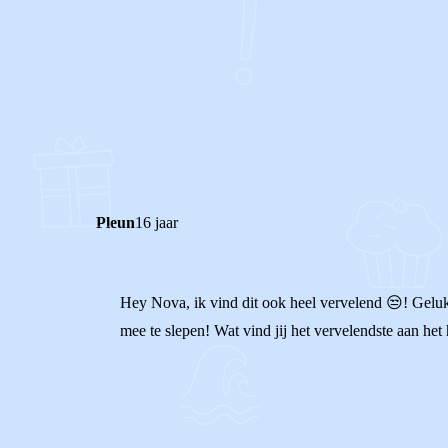
0
0
Reageer
Pleun
16 jaar
Hey Nova, ik vind dit ook heel vervelend 😒! Geluk
mee te slepen! Wat vind jij het vervelendste aan he