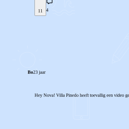
4
11
STEL JE EIGEN VRAAG
REACTIES (
4
)
Bo
23 jaar
Hey Nova! Villa Pinedo heeft toevallig een video ge