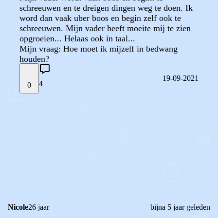
schreeuwen en te dreigen dingen weg te doen. Ik
word dan vaak uber boos en begin zelf ook te
schreeuwen. Mijn vader heeft moeite mij te zien
opgroeien... Helaas ook in taal...
Mijn vraag: Hoe moet ik mijzelf in bedwang
houden?
19-09-2021
4
0
STEL JE EIGEN VRAAG
OF
REAGEER OP DIT BERICHT
REACTIES (
4
)
Nicole
26 jaar
bijna 5 jaar geleden