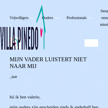
Steu
Vrijwilligers
Ouders
Professionals
onz
missi
MIJN VADER LUISTERT NIET
NAAR MIJ
,
jaar
hii ik ben valerie,
mijn ouders zijn gescheiden sinds ik anderhalf ben