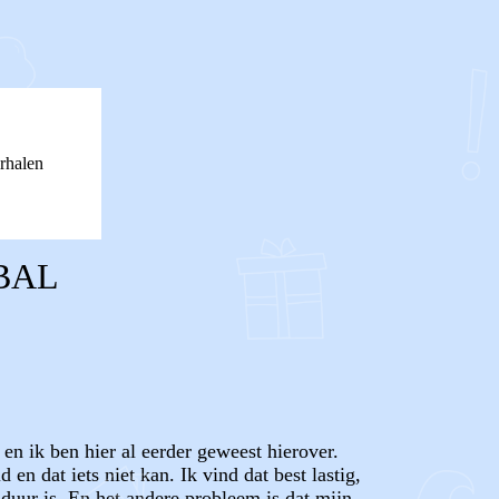
rhalen
BAL
en ik ben hier al eerder geweest hierover.
en dat iets niet kan. Ik vind dat best lastig,
e duur is. En het andere probleem is dat mijn