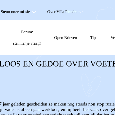
Steun onze missie
Over Villa Pinedo
Forum:
Open Brieven
Tips
Ve
stel hier je vraag!
KLOOS EN GEDOE OVER VOET
7 jaar geleden gescheiden ze maken nog steeds non stop ruzie 
 vader is al een jaar werkloos, en hij heeft het vaak over geld 
 ga, en ik voor voetbal een trainingspak wil zegt hij dat het t