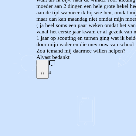
moeder aan 2 dingen een hele grote hekel heef
aan de tijd wanneer ik bij wie ben, omdat mi
maar dan kan maandag niet omdat mijn moeder
( ja heel soms een paar weken omdat het van 
vanaf het eerste jaar kwam er al gezeik van
1 jaar op scouting en turnen ging wat ik bei
door mijn vader en die mevrouw van school 
Zou iemand mij daarmee willen helpen?
Alvast bedankt
4
0
STEL JE EIGEN VRAAG
REACTIES (
4
)