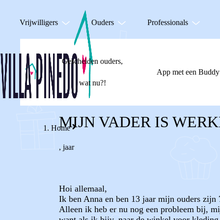
Vrijwilligers
Ouders
Professionals
Gescheiden ouders,
App met een Buddy
wat nu?!
MIJN VADER IS WER
Home
,
jaar
Hoi allemaal,
Ik ben Anna en ben 13 jaar mijn ouders zijn 
Alleen ik heb er nu nog een probleem bij, mijn
want als ik bijv. naar de winkel voor kleding