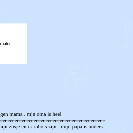
rhalen
tegen mama . mjn oma is heel
eeeeeeeeeeeeeeeeeeeeeeeeeeeeeeeeeeeeeeeeeeeeeeeeeeeeeeee
 zusje en ik robots zijn . mijn papa is anders hij laat ons 