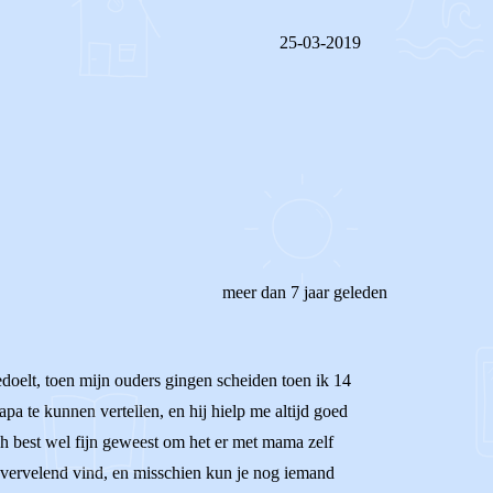
25-03-2019
REAGEER OP DIT BERICHT
meer dan 7 jaar geleden
bedoelt, toen mijn ouders gingen scheiden toen ik 14
pa te kunnen vertellen, en hij hielp me altijd goed
ch best wel fijn geweest om het er met mama zelf
s vervelend vind, en misschien kun je nog iemand