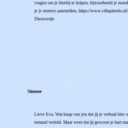
vragen om je hierbij te helpen, bijvoorbeeld je moed
je je meteen aanmelden, https://www.villapinedo.nl/i
Dieuwertje
0
0
Reageer
Simone
Lieve Eva, Wat knap van jou dat jij je verhaal hier
iemand verteld. Maar weet dat jij gewoon je hart mag