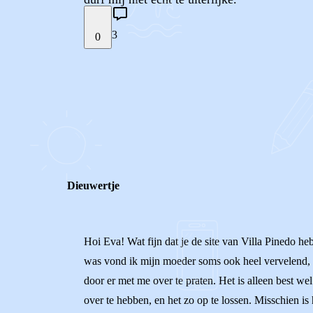
3
0
STEL JE EIGEN VRAAG
REACTIES (
3
)
Dieuwertje
Hoi Eva! Wat fijn dat je de site van Villa Pinedo he
was vond ik mijn moeder soms ook heel vervelend, en 
door er met me over te praten. Het is alleen best w
over te hebben, en het zo op te lossen. Misschien i