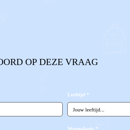
OORD OP DEZE VRAAG
Leeftijd
*
Woonplaats
*