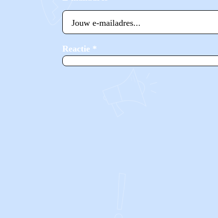
Reactie
*