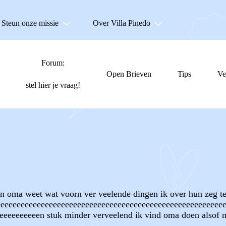
Steun onze missie
Over Villa Pinedo
Forum:
Open Brieven
Tips
Ve
stel hier je vraag!
 en oma weet wat voorn ver veelende dingen ik over hun zeg 
eeeeeeeeeeeeeeeeeeeeeeeeeeeeeeeeeeeeeeeeeeeeeeeeeeeeeeee
eeeeeeeen stuk minder verveelend ik vind oma doen alsof mijn