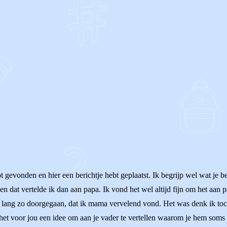
OF
bt gevonden en hier een berichtje hebt geplaatst. Ik begrijp wel wat je 
dat vertelde ik dan aan papa. Ik vond het wel altijd fijn om het aan pa
el lang zo doorgegaan, dat ik mama vervelend vond. Het was denk ik to
s het voor jou een idee om aan je vader te vertellen waarom je hem som