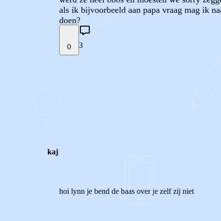
als ik bijvoorbeeld aan papa vraag mag ik naa
doen?
3
0
STEL JE EIGEN VRAAG
REACTIES (
3
)
kaj
hoi lynn je bend de baas over je zelf zij niet