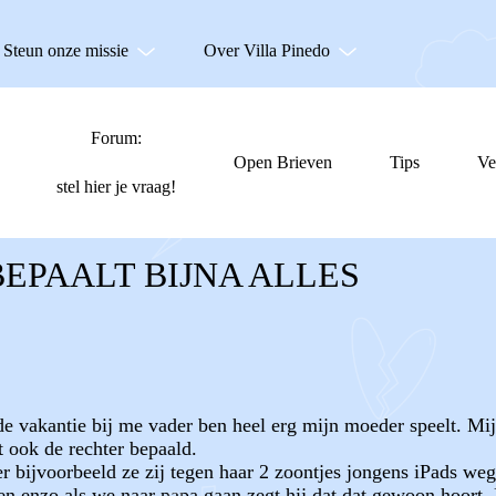
Steun onze missie
Over Villa Pinedo
Forum:
Open Brieven
Tips
Ve
stel hier je vraag!
EPAALT BIJNA ALLES
 de vakantie bij me vader ben heel erg mijn moeder speelt. Mi
t ook de rechter bepaald.
 bijvoorbeeld ze zij tegen haar 2 zoontjes jongens iPads weg
 enzo als we naar papa gaan zegt hij dat dat gewoon hoort. M