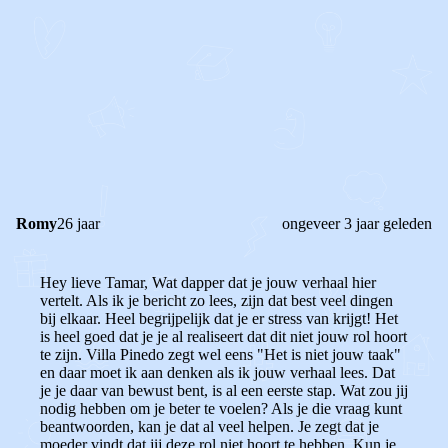
STEL JE EIGEN VRAAG
OF
REAGEER OP DIT BERICHT
REACTIES (
3
)
Romy
26 jaar
ongeveer 3 jaar geleden
Hey lieve Tamar, Wat dapper dat je jouw verhaal hier
vertelt. Als ik je bericht zo lees, zijn dat best veel dingen
bij elkaar. Heel begrijpelijk dat je er stress van krijgt! Het
is heel goed dat je je al realiseert dat dit niet jouw rol hoort
te zijn. Villa Pinedo zegt wel eens "Het is niet jouw taak"
en daar moet ik aan denken als ik jouw verhaal lees. Dat
je je daar van bewust bent, is al een eerste stap. Wat zou jij
nodig hebben om je beter te voelen? Als je die vraag kunt
beantwoorden, kan je dat al veel helpen. Je zegt dat je
moeder vindt dat jij deze rol niet hoort te hebben. Kun je