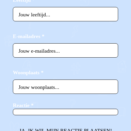
Leeftijd
*
E-mailadres
*
Woonplaats
*
Reactie
*
JA, IK WIL MIJN REACTIE PLAATSEN!