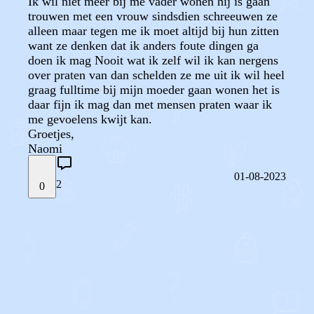
Ik wil niet meer bij me vader wonen hij is gaan
trouwen met een vrouw sindsdien schreeuwen ze
alleen maar tegen me ik moet altijd bij hun zitten
want ze denken dat ik anders foute dingen ga
doen ik mag Nooit wat ik zelf wil ik kan nergens
over praten van dan schelden ze me uit ik wil heel
graag fulltime bij mijn moeder gaan wonen het is
daar fijn ik mag dan met mensen praten waar ik
me gevoelens kwijt kan.
Groetjes,
Naomi
01-08-2023
2
0
STEL JE EIGEN VRAAG
OF
REAGEER OP DIT BERICHT