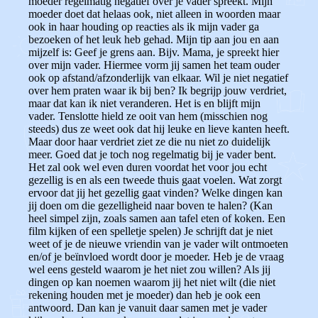
moeder regelmatig negatief over je vader spreekt. Mijn
moeder doet dat helaas ook, niet alleen in woorden maar
ook in haar houding op reacties als ik mijn vader ga
bezoeken of het leuk heb gehad. Mijn tip aan jou en aan
mijzelf is: Geef je grens aan. Bijv. Mama, je spreekt hier
over mijn vader. Hiermee vorm jij samen het team ouder
ook op afstand/afzonderlijk van elkaar. Wil je niet negatief
over hem praten waar ik bij ben? Ik begrijp jouw verdriet,
maar dat kan ik niet veranderen. Het is en blijft mijn
vader. Tenslotte hield ze ooit van hem (misschien nog
steeds) dus ze weet ook dat hij leuke en lieve kanten heeft.
Maar door haar verdriet ziet ze die nu niet zo duidelijk
meer. Goed dat je toch nog regelmatig bij je vader bent.
Het zal ook wel even duren voordat het voor jou echt
gezellig is en als een tweede thuis gaat voelen. Wat zorgt
ervoor dat jij het gezellig gaat vinden? Welke dingen kan
jij doen om die gezelligheid naar boven te halen? (Kan
heel simpel zijn, zoals samen aan tafel eten of koken. Een
film kijken of een spelletje spelen) Je schrijft dat je niet
weet of je de nieuwe vriendin van je vader wilt ontmoeten
en/of je beïnvloed wordt door je moeder. Heb je de vraag
wel eens gesteld waarom je het niet zou willen? Als jij
dingen op kan noemen waarom jij het niet wilt (die niet
rekening houden met je moeder) dan heb je ook een
antwoord. Dan kan je vanuit daar samen met je vader