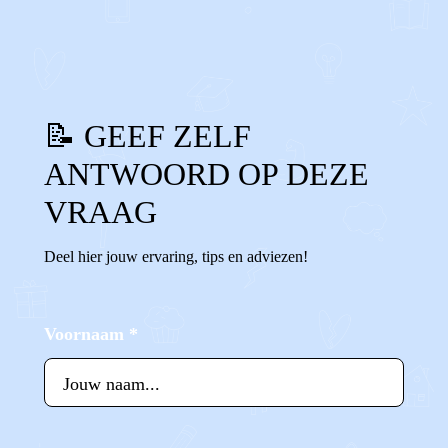
1
0
Reageer
📝 GEEF ZELF
ANTWOORD OP DEZE
VRAAG
Deel hier jouw ervaring, tips en adviezen!
Voornaam
*