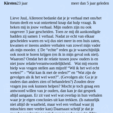
Kirsten
23 jaar
meer dan 5 jaar geleden
Lieve Juul, Allereest bedankt dat je je verhaal met ons/het
forum deelt en wat ontzettend knap dat hulp vraagt. Ik
heken mij in jouw verhaal. Mijn ouders zijn nu ook
ongeveer 3 jaar gescheiden. Toen ze mij dit aankondigde
hadden zij samen 1 verhaal. Nadat ze echt van elkaar
gescheiden waren en wij dus niet meer in een huis zaten,
kwamen er ineens andere verhalen van zowel mijn vader
als mijn moeder. :( De “echte” reden ga je waarschijnlijk
ook nooit te horen krijgen (en ik in mijn geval ook niet).
Waarom? Omdat het de relatie tussen jouw ouders is en
niet jouw relatie/verantwoordelijkheid. Wat mij enorm
hielp was vragen stellen aan mijzelf “Wil ik het wel echt
weten?” - “Wat kan ik met de reden?” en “Wat zijn de
gevolgen als ik het wel weet?”. (Gevolgen als: Ga je je
ouders dan anders zien of behandelen?) Zouden deze
vragen jou ook kunnen helpen? Mocht je toch graag een
antwoord willen van je ouders, dan kan je dat gesprek
altijd aangaan. Er zit vast wel wat overlap in hun verhalen
waar je je eigen conclusies uit kan trekken. (Is natuurlijk
niet altijd de waarheid, maar wel een verhaal waar jij
misschien mee verder kan) Daarnaast schrijf je dat je