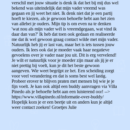
verschil met jouw situatie is denk ik dat het bij mij dus wel
bekend was uiteindelijk dat mijn vader vreemd was
gegaan en jij weet het niet. Ik denk niet dat je een partij
hoeft te kiezen, als je gewoon behoefte hebt aan het zien
van allebei je ouders. Mijn tip is om even na te denken
'wat nou als mijn vader wél is vreemdgegaan, wat vind ik
daar dan van?' Ik heb dat toen ook gedaan en realiseerde
me dat ik wel gewoon graag contact wilde met mijn vader.
Natuurlijk heb jij er last van, maar het is iets tussen jouw
ouders. Ik lees ook dat je moeder vaak haar negatieve
gevoelens over je vader naar jou uit. Dit is erg vervelend!
Je wilt er natuurlijk voor je moeder zijn maar als jij je er
niet prettig bij voelt, kun je dit het beste gewoon
aangeven. Wie weet begrijpt ze het. Een scheiding zorgt
voor veel verandering en dat is soms best wel lastig.
Probeer erover te blijven praten met mensen bij wie je je
fijn voelt. Je kan ook altijd een buddy aanvragen via Villa
Pinedo als je behoefte hebt aan een luisterend oor! -->
https://www.villapinedo.nl/informatie-over-buddy/
Hopelijk kom je er een beetje uit en anders kun je altijd
weer contact zoeken! Groetjes Julie