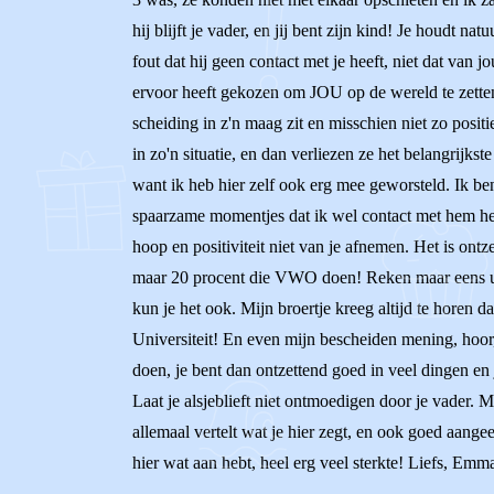
hij blijft je vader, en jij bent zijn kind! Je houdt nat
fout dat hij geen contact met je heeft, niet dat van 
ervoor heeft gekozen om JOU op de wereld te zetten,
scheiding in z'n maag zit en misschien niet zo pos
in zo'n situatie, en dan verliezen ze het belangrijkst
want ik heb hier zelf ook erg mee geworsteld. Ik be
spaarzame momentjes dat ik wel contact met hem heb, 
hoop en positiviteit niet van je afnemen. Het is on
maar 20 procent die VWO doen! Reken maar eens uit ho
kun je het ook. Mijn broertje kreeg altijd te horen
Universiteit! En even mijn bescheiden mening, hoor, 
doen, je bent dan ontzettend goed in veel dingen en
Laat je alsjeblieft niet ontmoedigen door je vader. 
allemaal vertelt wat je hier zegt, en ook goed aang
hier wat aan hebt, heel erg veel sterkte! Liefs, Emm