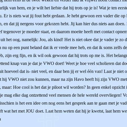
uurlijk van hem, en je wilt het liefste dat hij trots op je is! Wat je ten eer
jou. Er is niets wat jij fout hebt gedaan. Je hebt gewoon een vader die o
 en dat jij nergens voor gekozen hebt. Jij kan hier dus niets aan doen.
itief tegenover je moeder staat, en daarom moeite heeft met contact op
e uit het oog, namelijk: Jou, als kind! Het is niet okee dat je vader je z
n nu op een punt beland dat ik er vrede mee heb, en dat ik soms zelfs d
zijn erg fijn, en ik wil ook gewoon dat hij trots op me is. Het belangri
tzettend knap van je dat je VWO doet! Weet je hoe veel scholieren dat 
eveel dat is- niet veel, en daar ben jij er wel één van! Laat je niet o
 dat hij VWO niet zou kunnen, maar na zijn Havo heeft hij zijn VWO met
maar: Hoe cool is het dat je piloot wil worden? In geen enkel opzicht i
 je mag elke dag ontzettend veel mensen de hele wereld overvliegen! Vo
Misschien is het een idee om nog eens het gesprek aan te gaan met je vad
eeft wat het met JOU doet. Laat hem weten dat hij je kwetst, laat hem w
a