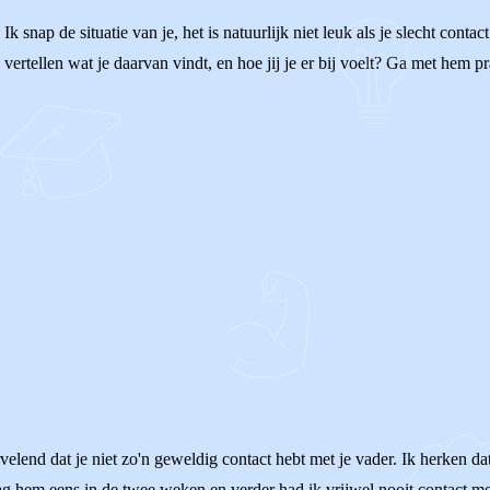
snap de situatie van je, het is natuurlijk niet leuk als je slecht contact 
 vertellen wat je daarvan vindt, en hoe jij je er bij voelt? Ga met hem p
elend dat je niet zo'n geweldig contact hebt met je vader. Ik herken dat
ag hem eens in de twee weken en verder had ik vrijwel nooit contact met