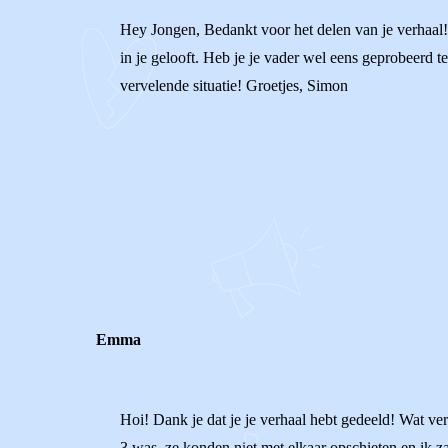
Hey Jongen, Bedankt voor het delen van je verhaal! Ik 
in je gelooft. Heb je je vader wel eens geprobeerd te
vervelende situatie! Groetjes, Simon
0
0
Reageer
Emma
Hoi! Dank je dat je je verhaal hebt gedeeld! Wat verv
3 was, ze konden niet met elkaar opschieten en ik z