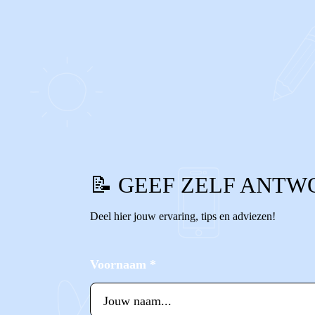
0
0
Reageer
📝 GEEF ZELF ANTW
Deel hier jouw ervaring, tips en adviezen!
Voornaam
*