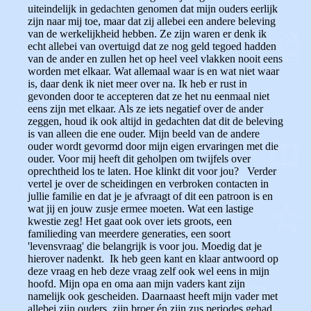
uiteindelijk in gedachten genomen dat mijn ouders eerlijk
zijn naar mij toe, maar dat zij allebei een andere beleving
van de werkelijkheid hebben. Ze zijn waren er denk ik
echt allebei van overtuigd dat ze nog geld tegoed hadden
van de ander en zullen het op heel veel vlakken nooit eens
worden met elkaar. Wat allemaal waar is en wat niet waar
is, daar denk ik niet meer over na. Ik heb er rust in
gevonden door te accepteren dat ze het nu eenmaal niet
eens zijn met elkaar. Als ze iets negatief over de ander
zeggen, houd ik ook altijd in gedachten dat dit de beleving
is van alleen die ene ouder. Mijn beeld van de andere
ouder wordt gevormd door mijn eigen ervaringen met die
ouder. Voor mij heeft dit geholpen om twijfels over
oprechtheid los te laten. Hoe klinkt dit voor jou? Verder
vertel je over de scheidingen en verbroken contacten in
jullie familie en dat je je afvraagt of dit een patroon is en
wat jij en jouw zusje ermee moeten. Wat een lastige
kwestie zeg! Het gaat ook over iets groots, een
familieding van meerdere generaties, een soort
'levensvraag' die belangrijk is voor jou. Moedig dat je
hierover nadenkt. Ik heb geen kant en klaar antwoord op
deze vraag en heb deze vraag zelf ook wel eens in mijn
hoofd. Mijn opa en oma aan mijn vaders kant zijn
namelijk ook gescheiden. Daarnaast heeft mijn vader met
allebei zijn ouders, zijn broer én zijn zus periodes gehad