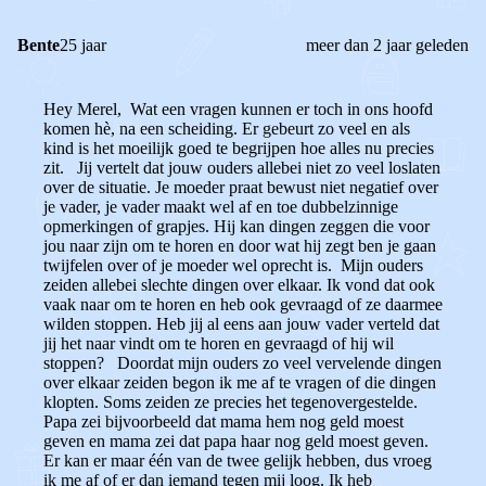
Bente
25 jaar
meer dan 2 jaar geleden
Hey Merel, Wat een vragen kunnen er toch in ons hoofd
komen hè, na een scheiding. Er gebeurt zo veel en als
kind is het moeilijk goed te begrijpen hoe alles nu precies
zit. Jij vertelt dat jouw ouders allebei niet zo veel loslaten
over de situatie. Je moeder praat bewust niet negatief over
je vader, je vader maakt wel af en toe dubbelzinnige
opmerkingen of grapjes. Hij kan dingen zeggen die voor
jou naar zijn om te horen en door wat hij zegt ben je gaan
twijfelen over of je moeder wel oprecht is. Mijn ouders
zeiden allebei slechte dingen over elkaar. Ik vond dat ook
vaak naar om te horen en heb ook gevraagd of ze daarmee
wilden stoppen. Heb jij al eens aan jouw vader verteld dat
jij het naar vindt om te horen en gevraagd of hij wil
stoppen? Doordat mijn ouders zo veel vervelende dingen
over elkaar zeiden begon ik me af te vragen of die dingen
klopten. Soms zeiden ze precies het tegenovergestelde.
Papa zei bijvoorbeeld dat mama hem nog geld moest
geven en mama zei dat papa haar nog geld moest geven.
Er kan er maar één van de twee gelijk hebben, dus vroeg
ik me af of er dan iemand tegen mij loog. Ik heb