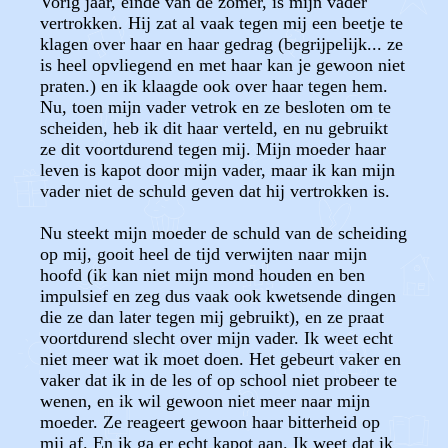
Vorig jaar, einde van de zomer, is mijn vader
vertrokken. Hij zat al vaak tegen mij een beetje te
klagen over haar en haar gedrag (begrijpelijk... ze
is heel opvliegend en met haar kan je gewoon niet
praten.) en ik klaagde ook over haar tegen hem.
Nu, toen mijn vader vetrok en ze besloten om te
scheiden, heb ik dit haar verteld, en nu gebruikt
ze dit voortdurend tegen mij. Mijn moeder haar
leven is kapot door mijn vader, maar ik kan mijn
vader niet de schuld geven dat hij vertrokken is.
Nu steekt mijn moeder de schuld van de scheiding
op mij, gooit heel de tijd verwijten naar mijn
hoofd (ik kan niet mijn mond houden en ben
impulsief en zeg dus vaak ook kwetsende dingen
die ze dan later tegen mij gebruikt), en ze praat
voortdurend slecht over mijn vader. Ik weet echt
niet meer wat ik moet doen. Het gebeurt vaker en
vaker dat ik in de les of op school niet probeer te
wenen, en ik wil gewoon niet meer naar mijn
moeder. Ze reageert gewoon haar bitterheid op
mij af. En ik ga er echt kapot aan. Ik weet dat ik