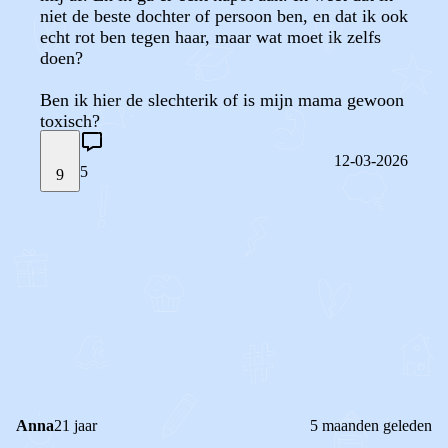
niet de beste dochter of persoon ben, en dat ik ook
echt rot ben tegen haar, maar wat moet ik zelfs
doen?
Ben ik hier de slechterik of is mijn mama gewoon
toxisch?
12-03-2026
5
9
STEL JE EIGEN VRAAG
OF
REAGEER OP DIT BERICHT
REACTIES (
5
)
Anna
21 jaar
5 maanden geleden