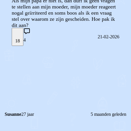
Als mijn papa er niet is, dan durf ik geen vragen
te stellen aan mijn moeder, mijn moeder reageert
nogal geïrriteerd en soms boos als ik een vraag
stel over waarom ze zijn gescheiden. Hoe pak ik
dit aan?
21-02-2026
4
18
STEL JE EIGEN VRAAG
OF
REAGEER OP DIT BERICHT
REACTIES (
4
)
Susanne
27 jaar
5 maanden geleden