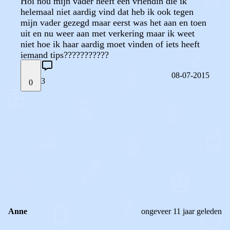
Hoi nou mijn vader heeft een vriendin die ik
helemaal niet aardig vind dat heb ik ook tegen
mijn vader gezegd maar eerst was het aan en toen
uit en nu weer aan met verkering maar ik weet
niet hoe ik haar aardig moet vinden of iets heeft
iemand tips???????????
08-07-2015
3
0
STEL JE EIGEN VRAAG
OF
REAGEER OP DIT BERICHT
REACTIES (
3
)
Anne
ongeveer 11 jaar geleden