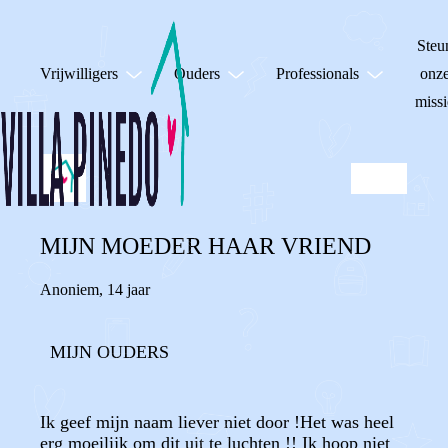
Steu
Vrijwilligers
Ouders
Professionals
onz
missi
MIJN MOEDER HAAR VRIEND
Anoniem
,
14 jaar
MIJN OUDERS
Ik geef mijn naam liever niet door !Het was heel
erg moeilijk om dit uit te luchten !! Ik hoop niet