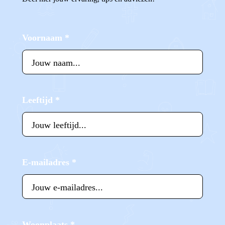
Voornaam
*
Leeftijd
*
E-mailadres
*
Woonplaats
*