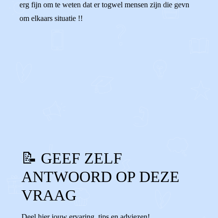
erg fijn om te weten dat er togwel mensen zijn die gevn
om elkaars situatie !!
0
0
Reageer
📝 GEEF ZELF
ANTWOORD OP DEZE
VRAAG
Deel hier jouw ervaring, tips en adviezen!