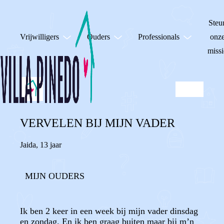
Steu
Vrijwilligers
Ouders
Professionals
onz
missi
VERVELEN BIJ MIJN VADER
Jaida
,
13 jaar
MIJN OUDERS
Ik ben 2 keer in een week bij mijn vader dinsdag
en zondag. En ik ben graag buiten maar bij m’n