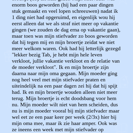
enorm boos geworden (hij had een paar dingen
stuk gemaakt en veel lopen schreeuwen) nadat ik
1 ding niet had opgeruimd, en eigenlijk wou hij
eerst alleen dat we als straf niet meer op vakantie
gingen (we zouden de dag erna op vakantie gaan),
maar toen was mijn stiefvader zo boos geworden
dat hij tegen mij en mijn broertje zeidat we niet
meer welkom waren. Ook had hij letterlijk gezegd
"lekker bezig Tab, je hebt mijn hele leven
verkloot, jullie vakantie verkloot en de relatie van
de moeder verkloot". Ik en mijn broertje zijn
daarna naar mijn oma gegaan. Mijn moeder ging
nog heel veel met mijn stiefvader praten en
uiteindelijk na een paar dagen zei hij dat hij spijt
had. Ik en mijn broertje wouden alleen niet meer
terug. Mijn broertje is echt doodsbang voor hem
nu. Mijn moeder wilt niet van hem scheiden, dus
nu is mijn moeder vooral bij mijn stiefvader maar
wel eet ze een paar keer per week (2/3x) hier bij
mijn oma mee, maar ik zie haar amper. Ook was
ze ineens een week met mijn stiefvader op