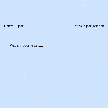
0
0
Reageer
Lente
11 jaar
bijna 2 jaar geleden
Wat erg voor je zeg🙏
0
0
Reageer