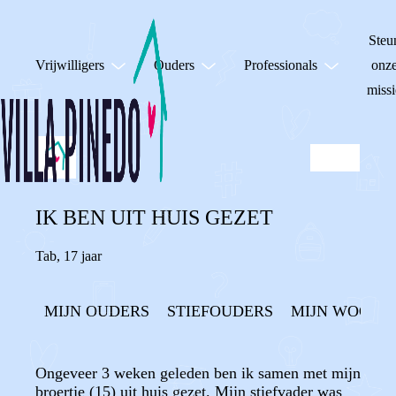
Steu
Vrijwilligers
Ouders
Professionals
onz
missi
IK BEN UIT HUIS GEZET
Tab
,
17 jaar
MIJN OUDERS
STIEFOUDERS
MIJN WOONSI
Ongeveer 3 weken geleden ben ik samen met mijn
broertje (15) uit huis gezet. Mijn stiefvader was