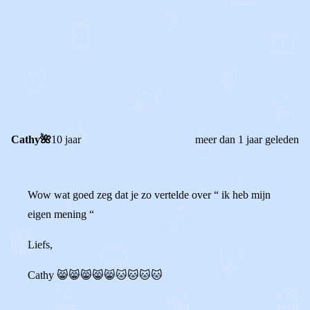
0
0
Reageer
Cathy🌺
10 jaar
meer dan 1 jaar geleden
Wow wat goed zeg dat je zo vertelde over “ ik heb mijn
eigen mening “
Liefs,
Cathy 😸😸😸😸😸🐱🐱🐱🐱