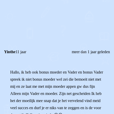
0
0
Reageer
Yinthe
11 jaar
meer dan 1 jaar geleden
Hallo, ik heb ook bonus moeder en Vader en bonus Vader
spreek ik niet bonus moeder wel zei die bemoeit niet met
mij en ze laat me met mijn moeder appen gw dus fijn
Alleen mijn Vader en moeder. Zijn net gescheiden Ik heb
het der moeilijk mee snap dat je het vervelend vind meid
veel succes en durf je er niks van te zeggen en is de voor