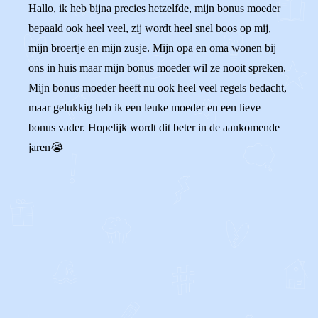
Hallo, ik heb bijna precies hetzelfde, mijn bonus moeder
bepaald ook heel veel, zij wordt heel snel boos op mij,
mijn broertje en mijn zusje. Mijn opa en oma wonen bij
ons in huis maar mijn bonus moeder wil ze nooit spreken.
Mijn bonus moeder heeft nu ook heel veel regels bedacht,
maar gelukkig heb ik een leuke moeder en een lieve
bonus vader. Hopelijk wordt dit beter in de aankomende
jaren😭
0
0
Reageer