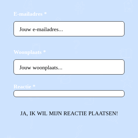
E-mailadres
*
Woonplaats
*
Reactie
*
JA, IK WIL MIJN REACTIE PLAATSEN!