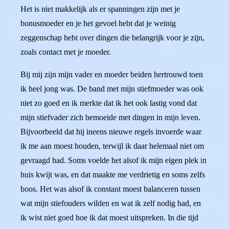
Het is niet makkelijk als er spanningen zijn met je
bonusmoeder en je het gevoel hebt dat je weinig
zeggenschap hebt over dingen die belangrijk voor je zijn,
zoals contact met je moeder.
Bij mij zijn mijn vader en moeder beiden hertrouwd toen
ik heel jong was. De band met mijn stiefmoeder was ook
niet zo goed en ik merkte dat ik het ook lastig vond dat
mijn stiefvader zich bemoeide met dingen in mijn leven.
Bijvoorbeeld dat hij ineens nieuwe regels invoerde waar
ik me aan moest houden, terwijl ik daar helemaal niet om
gevraagd had. Soms voelde het alsof ik mijn eigen plek in
huis kwijt was, en dat maakte me verdrietig en soms zelfs
boos. Het was alsof ik constant moest balanceren tussen
wat mijn stiefouders wilden en wat ik zelf nodig had, en
ik wist niet goed hoe ik dat moest uitspreken. In die tijd