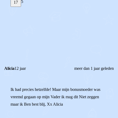
5
17
STEL JE EIGEN VRAAG
OF
REAGEER OP DIT BERICHT
REACTIES (
5
)
Alicia
12 jaar
meer dan 1 jaar geleden
Ik had precies hetzelfde! Maar mijn bonusmoeder was
vreemd gegaan op mijn Vader ik mag dit Niet zeggen
maar ik Ben best blij, Xx Alicia