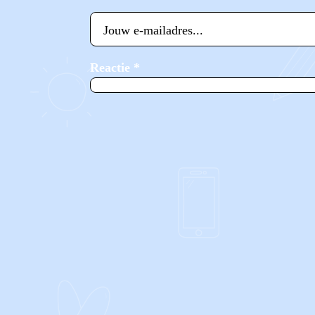
Reactie
*