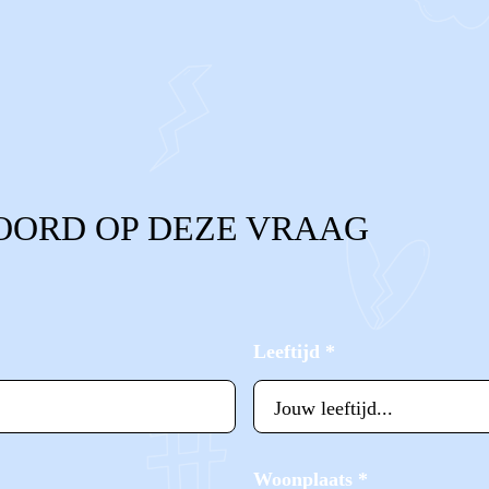
OORD OP DEZE VRAAG
Leeftijd
*
Woonplaats
*