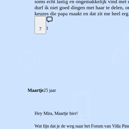
soms echt lastig en ongemakkelijk vind met de
durf ik niet goed dingen met haar te delen, 
keuzes die papa maakt en dat zit me heel erg
1
7
STEL JE EIGEN VRAAG
REACTIES (
1
)
Maartje
25 jaar
Hey Mira, Maartje hier!
Wat fijn dat je de weg naar het Forum van Villa Pi