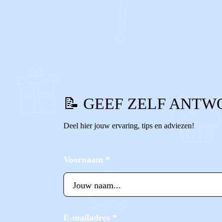
0
1
Reageer
📝 GEEF ZELF ANTW
Deel hier jouw ervaring, tips en adviezen!
Voornaam
*
E-mailadres
*