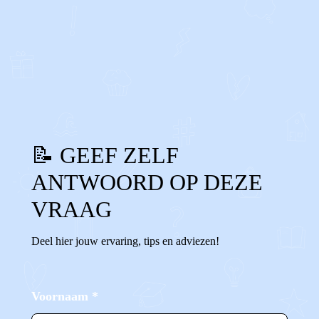
0
0
Reageer
📝 GEEF ZELF
ANTWOORD OP DEZE
VRAAG
Deel hier jouw ervaring, tips en adviezen!
Voornaam
*