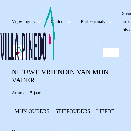
Steu
Vrijwilligers
Ouders
Professionals
onz
missi
NIEUWE VRIENDIN VAN MIJN
VADER
Ammie
,
15 jaar
MIJN OUDERS
STIEFOUDERS
LIEFDE
(GE