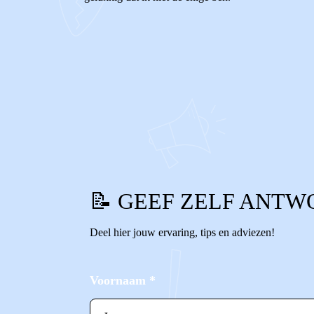
0
0
Reageer
📝 GEEF ZELF ANTW
Deel hier jouw ervaring, tips en adviezen!
Voornaam
*