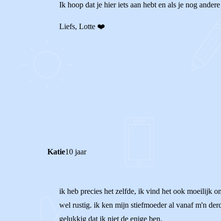
Ik hoop dat je hier iets aan hebt en als je nog andere
Liefs, Lotte ❤️
0
0
Reageer
Katie
10 jaar
ik heb precies het zelfde, ik vind het ook moeilijk o
wel rustig. ik ken mijn stiefmoeder al vanaf m'n derd
gelukkig dat ik niet de enige ben.