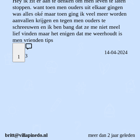
Hey ik zit er aan te denken om men leven te laten
stoppen. want toen men ouders uit elkaar gingen
was alles oké maar toen ging ik veel meer worden
aanvallen krijgen en tegen men ouders te
schreeuwen en ik ben bang dat ze me niet meel
lief vinden maar het enigen dat me weerhoudt is
men vrienden tips
14-04-2024
3
1
STEL JE EIGEN VRAAG
OF
REAGEER OP DIT BERICHT
REACTIES (
3
)
britt@villapinedo.nl
meer dan 2 jaar geleden