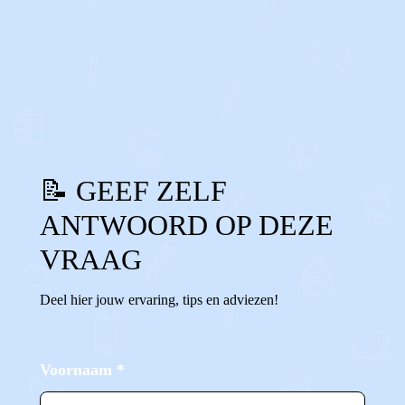
0
0
Reageer
📝 GEEF ZELF
ANTWOORD OP DEZE
VRAAG
Deel hier jouw ervaring, tips en adviezen!
Voornaam
*