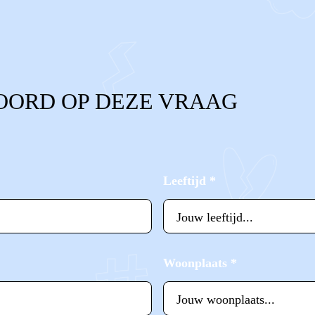
OORD OP DEZE VRAAG
Leeftijd
*
Woonplaats
*