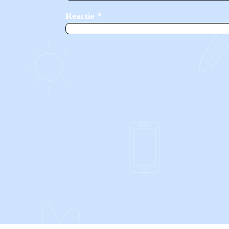
Reactie
*