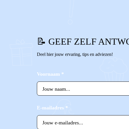
0
1
Reageer
📝 GEEF ZELF ANTW
Deel hier jouw ervaring, tips en adviezen!
Voornaam
*
E-mailadres
*