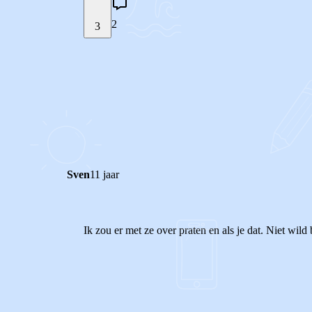
2
3
STEL JE EIGEN VRAAG
REACTIES (
2
)
Sven
11 jaar
Ik zou er met ze over praten en als je dat. Niet wil